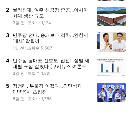
2
씰리침대, 여주 신공장 준공…아시아
최대 생산 규모
3일 전
조회수
1,124
3
민주당 전대, 승패보다 격차…인천서
‘대세’ 갈릴까
1일 전
조회수
5,507
4
민주당 당대표 선호도 ‘접전’…성별·세
대별 표심 갈렸다 [쿠키뉴스 여론조
사]
3일 전
조회수
1.2만
5
정청래, 부울경 이겼다…김민석과
0.99%차 초접전
6일 전
조회수
1,765