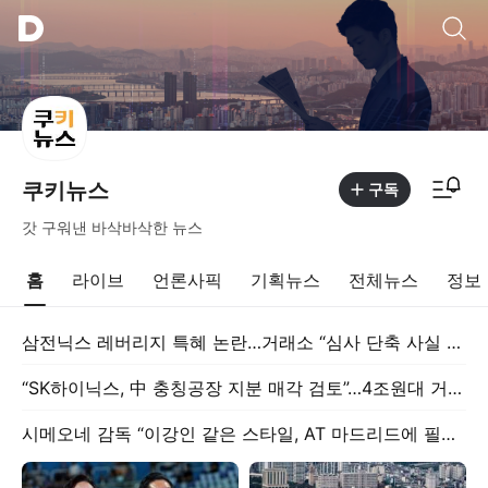
통합검색
알림피드 이동
쿠키뉴스
구독
갓 구워낸 바삭바삭한 뉴스
홈
라이브
언론사픽
기획뉴스
전체뉴스
정보
삼전닉스 레버리지 특혜 논란…거래소 “심사 단축 사실 무근”
“SK하이닉스, 中 충칭공장 지분 매각 검토”…4조원대 거래 가능성
시메오네 감독 “이강인 같은 스타일, AT 마드리드에 필요해” [쿠키 현장]