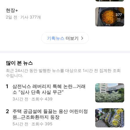
현장+
377
2일 전
기사
377
개
기획뉴스
더보기
많이 본 뉴스
최근 24시간 동안 발행한 뉴스를 대상으로 1시간 전 집계한 조회
수입니다.
1
삼전닉스 레버리지 특혜 논란…거래
소 “심사 단축 사실 무근”
3시간 전
조회수
439
2
주택 공급설에 들끓는 용산 어린이정
원…근조화환까지 등장
5시간 전
조회수
395