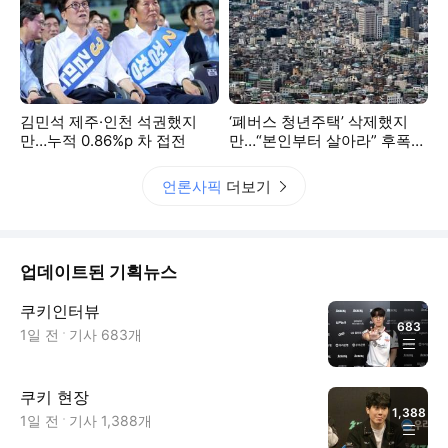
김민석 제주·인천 석권했지
‘폐버스 청년주택’ 삭제했지
만…누적 0.86%p 차 접전
만…“본인부터 살아라” 후폭풍
계속
언론사픽
더보기
업데이트된 기획뉴스
쿠키인터뷰
683
1일 전
기사
683
개
쿠키 현장
1,388
1일 전
기사
1,388
개