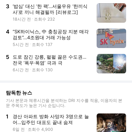
3
‘밥심’ 대신 ‘한 팩’…서울우유 ‘한끼식
사’로 끼니 해결될까 [리뷰로그]
18시간 전
조회수
232
4
“SK하이닉스, 中 충칭공장 지분 매각
검토”…4조원대 거래 가능성
5시간 전
조회수
137
5
도로 잠긴 강릉, 펄펄 끓은 수도권…
전국 ‘폭우·폭염’ 극과 극
6시간 전
조회수
130
탐독한 뉴스
기사 본문과 체류시간을 분석하는 DRI 지수를 적용, 이용자의 본
문 주목도가 높은 기사 순입니다.
1
경산 아파트 방화 사망자 3명으로 늘
어…입주민 대표도 끝내 숨져
6일 전
조회수
4,900