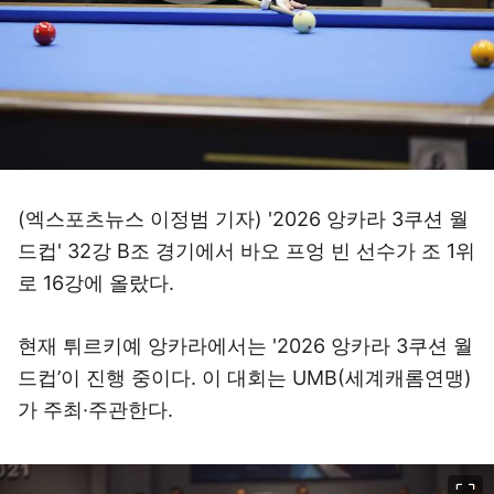
(엑스포츠뉴스 이정범 기자) '2026 앙카라 3쿠션 월
드컵' 32강 B조 경기에서 바오 프엉 빈 선수가 조 1위
로 16강에 올랐다.
현재 튀르키예 앙카라에서는 '2026 앙카라 3쿠션 월
드컵’이 진행 중이다. 이 대회는 UMB(세계캐롬연맹)
가 주최·주관한다.
이미지 크게 보기