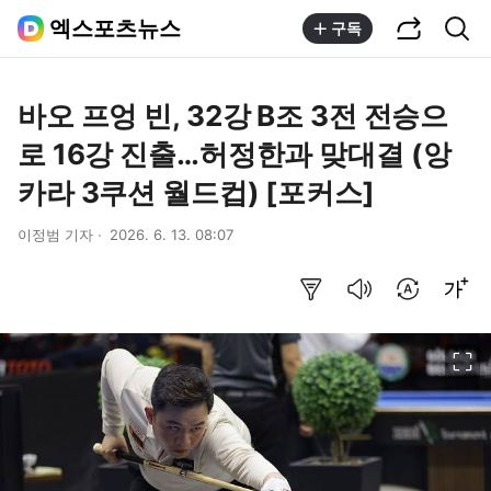
공유하기
통합검색
엑스포츠뉴스
구독
바오 프엉 빈, 32강 B조 3전 전승으
로 16강 진출…허정한과 맞대결 (앙
카라 3쿠션 월드컵) [포커스]
이정범 기자
2026. 6. 13. 08:07
요약보기
음성으로 듣기
번역 설정
글씨크기 조절하기
이미지 크게 보기