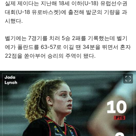
실제 제이다는 지난해 18세 이하(U-18) 유럽선수권
대회(U-18 유로바스켓)에 출전해 발군의 기량을 과
시했다.
벨기에는 7경기를 치러 5승 2패를 기록했는데 벨기
에가 폴란드를 63-57로 이길 땐 34분을 뛰면서 혼자
22점을 쏟아부어 승리의 주역이 됐다.
이미지 크게 보기