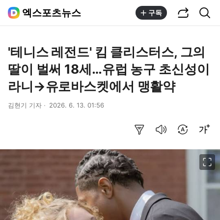
공유하기
통합검색
엑스포츠뉴스
구독
'테니스 레전드' 킴 클리스터스, 그의
딸이 벌써 18세…유럽 농구 초신성이
라니→유로바스켓에서 맹활약
김현기 기자
2026. 6. 13. 01:56
요약보기
음성으로 듣기
번역 설정
글씨크기 조절하기
이미지 크게 보기