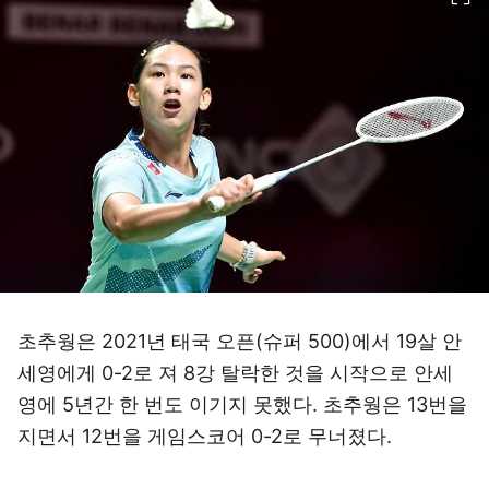
초추웡은 2021년 태국 오픈(슈퍼 500)에서 19살 안
세영에게 0-2로 져 8강 탈락한 것을 시작으로 안세
영에 5년간 한 번도 이기지 못했다. 초추웡은 13번을
지면서 12번을 게임스코어 0-2로 무너졌다.