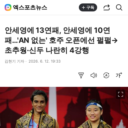
공유하기
통합검색
엑스포츠뉴스
구독
안세영에 13연패, 안세영에 10연
패…'AN 없는' 호주 오픈에선 펄펄→
초추웡·신두 나란히 4강행
김현기 기자
2026. 6. 12. 19:33
요약보기
음성으로 듣기
번역 설정
글씨크기 조절하기
이미지 크게 보기