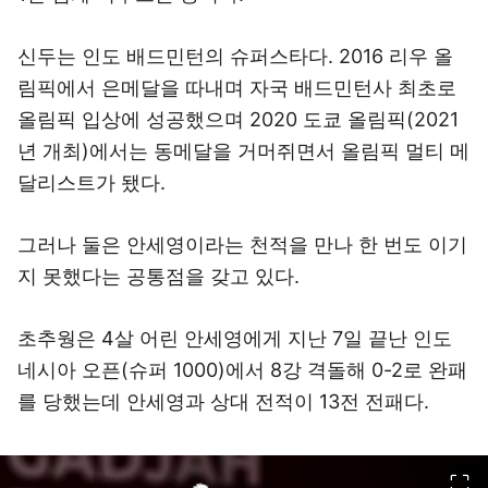
신두는 인도 배드민턴의 슈퍼스타다. 2016 리우 올
림픽에서 은메달을 따내며 자국 배드민턴사 최초로
올림픽 입상에 성공했으며 2020 도쿄 올림픽(2021
년 개최)에서는 동메달을 거머쥐면서 올림픽 멀티 메
달리스트가 됐다.
그러나 둘은 안세영이라는 천적을 만나 한 번도 이기
지 못했다는 공통점을 갖고 있다.
초추웡은 4살 어린 안세영에게 지난 7일 끝난 인도
네시아 오픈(슈퍼 1000)에서 8강 격돌해 0-2로 완패
를 당했는데 안세영과 상대 전적이 13전 전패다.
이미지 크게 보기