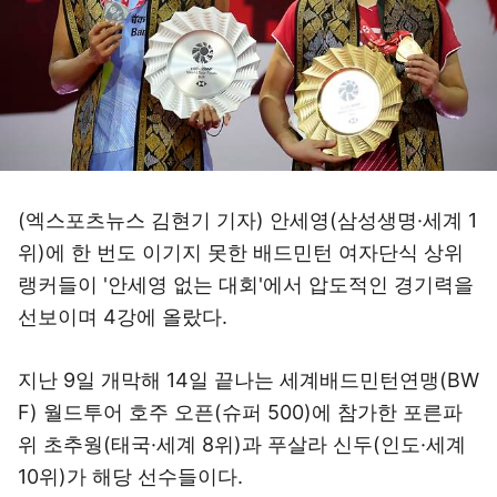
(엑스포츠뉴스 김현기 기자) 안세영(삼성생명·세계 1
위)에 한 번도 이기지 못한 배드민턴 여자단식 상위
랭커들이 '안세영 없는 대회'에서 압도적인 경기력을
선보이며 4강에 올랐다.
지난 9일 개막해 14일 끝나는 세계배드민턴연맹(BW
F) 월드투어 호주 오픈(슈퍼 500)에 참가한 포른파
위 초추웡(태국·세계 8위)과 푸살라 신두(인도·세계
10위)가 해당 선수들이다.