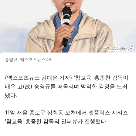
송영규, 엑스포츠뉴스DB
(엑스포츠뉴스 김예은 기자) '참교육' 홍종찬 감독이
배우 고(故) 송영규를 떠올리며 먹먹한 감정을 드러
냈다.
11일 서울 종로구 삼청동 모처에서 넷플릭스 시리즈
'참교육' 홍종찬 감독의 인터뷰가 진행됐다.