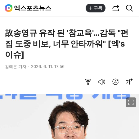
공유하기
통합검색
엑스포츠뉴스
구독
故송영규 유작 된 '참교육'…감독 "편
집 도중 비보, 너무 안타까워" [엑's
이슈]
김예은 기자
2026. 6. 11. 17:56
요약보기
음성으로 듣기
번역 설정
글씨크기 조절하기
이미지 크게 보기