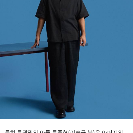
특히 류광필의 아들 류준형(이승규 분)은 아버지의