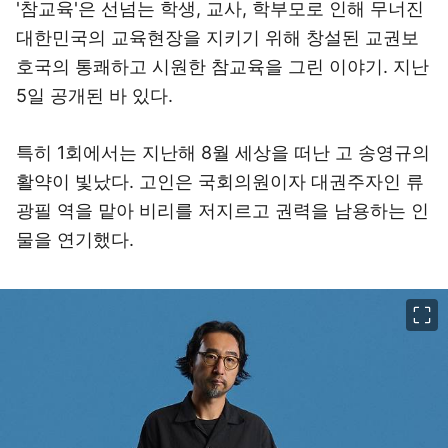
'참교육'은 선넘는 학생, 교사, 학부모로 인해 무너진
대한민국의 교육현장을 지키기 위해 창설된 교권보
호국의 통쾌하고 시원한 참교육을 그린 이야기. 지난
5일 공개된 바 있다.
특히 1회에서는 지난해 8월 세상을 떠난 고 송영규의
활약이 빛났다. 고인은 국회의원이자 대권주자인 류
광필 역을 맡아 비리를 저지르고 권력을 남용하는 인
물을 연기했다.
이미지 크게 보기