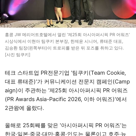
홍콩 JW 메리어트호텔에서 열린 '제25회 아시아퍼시픽 PR 어워즈‘
시상식에서 이현아 팀쿠키 본부장, 한제윤 시니어, 류태준 대표,
김승환 팀장(왼쪽부터)이 트로피를 받은 뒤 포즈를 취하고 있다.
[사진 팀쿠키]
테크 스타트업 PR전문기업 '팀쿠키(Team Cookie,
대표 류태준)'가 커뮤니케이션 전문지 캠페인(Camp
aign)이 주관하는 '제25회 아시아퍼시픽 PR 어워즈
(PR Awards Asia-Pacific 2026, 이하 어워즈)'에서
2관왕에 올랐다.
올해로 25회째를 맞은 '아시아퍼시픽 PR 어워즈'는
한국·일본·중국·대만·홍콩·인도는 물론이고 호주·뉴