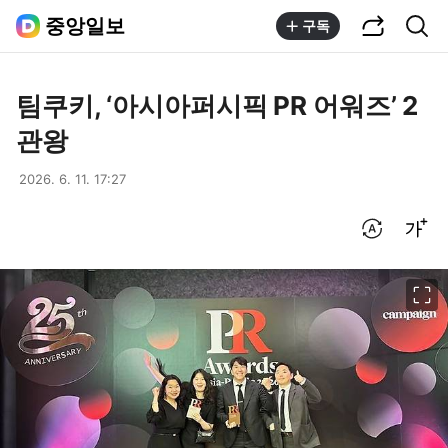
공유하기
통합검색
중앙일보
구독
팀쿠키, ‘아시아퍼시픽 PR 어워즈’ 2
관왕
2026. 6. 11. 17:27
번역 설정
글씨크기 조절하기
이미지 크게 보기