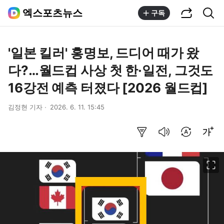
공유하기
통합검색
엑스포츠뉴스
구독
'일본 킬러' 홍명보, 드디어 때가 왔
다?…월드컵 사상 첫 한·일전, 그것도
16강전 예측 터졌다 [2026 월드컵]
김정현 기자
2026. 6. 11. 15:45
요약보기
음성으로 듣기
번역 설정
글씨크기 조절하기
이미지 크게 보기