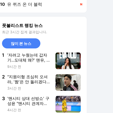
10
유 퀴즈 온 더 블럭
,신규
풋볼리스트 랭킹 뉴스
최근 3시간 집계 결과입니다.
많이 본 뉴스
1
'자려고 누웠는데 갑자
기...도대체 왜?' 맨유, 여
자팀 사령탑 교체...에바
9시간 전
올리드 감독 지휘봉
2
"지원이형 조심히 오셔
라, '짬'은 안 돌리겠다"
전역(=수원 복귀) 앞둔
3시간 전
말년 김주찬의 너스레
[팀 K리그 인터뷰]
3
'맨시티 상대 선방쇼' 구
성윤 "맨시티 관계자들
이 어떻게 생각할지" 경
4시간 전