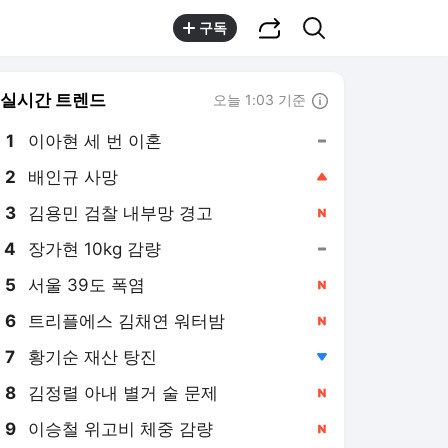
공유하기
검색
구독
실시간 트렌드
오늘 1:03 기준
툴팁보기
1
이아현 세 번 이혼
,유지
2
배인규 사망
,상승
3
김용민 검찰 내부망 경고
,신규
4
장가현 10kg 감량
,유지
5
서울 39도 폭염
,신규
6
트리플에스 김채연 워터밤
,신규
7
황기순 재산 탕진
,하락
8
김정렬 아내 별거 술 문제
,신규
9
이승철 위고비 체중 감량
,신규