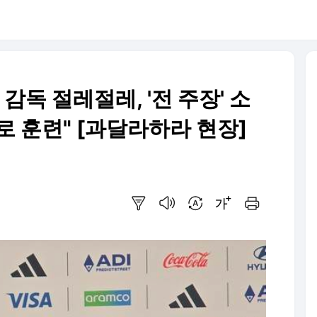
 감독 절레절레, '전 주장' 소
 훈련" [과달라하라 현장]
요약보기
음성으로 듣기
번역 설정
글씨크기 조절하기
인쇄하기