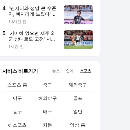
기력에 만족 [팀 K리그
인터뷰]
4
"맨시티와 정말 큰 수준
차, 뼈저리게 느꼈다" 유
일 득점자 강원 김대원
10시간 전
의 소감 [팀 K리그 인터
뷰]
5
'키미히 없으면 제주 2
군 상대로도 고전' 서귀
포에서 확인한 뮌헨의
1시간 전
숙제
서비스 바로가기
뉴스
연예
스포츠
스포츠 홈
축구
해외축구
야구
해외야구
골프
농구
배구
일반
e-스포츠
카툰
영상 홈