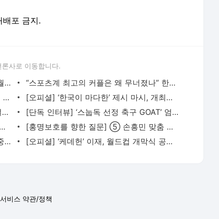
 재배포 금지.
언론사로 이동합니다.
“트럼프 정권 때문에 월드컵 흥행 최악, 월드컵 특수는 개미 눈곱만큼” 미국 호텔업계 울상 -
“스포츠계 최고의 커플은 왜 무너졌나” 한국 왔던 독일 스타, 10년 못 채우고 파경 맞은 이면 -
“트럼프는 틀렸다” 한국이 마다한 미국인 감독의 뚝심… 현재 직장 캐나다에 충성 - 풋볼리스
[오피셜] ‘한국이 마다한’ 제시 마시, 개최국 캐나다 절대 신임 받는 중! 개막 앞두고 2030 월드
‘더 해먹어야 한다’ 모드리치, 광대뼈 골절에도 ‘월드컵 반드시 뛴다’ 굳은 각오! - 풋볼리
[단독 인터뷰] ‘스눕독 선정 축구 GOAT’ 엄지성의 월드컵 각오 “아무리 짧은 시간이라도 준비
 팀에 해악’ 호날두, 그런데 못 넣었네요… 펄펄 나는 메시와 ‘극과극’ - 풋볼
[홍명보호를 향한 질문] ⑤ 손흥민 맞춤 전술, 체코전에서는 나올까 - 풋볼리스트(FOOTBALLIST)
‘홍명보호 변수 발생’ 김태현, 어제 훈련 중 발목 부상… 조별리그 1차전 불가능 [과달라하라
[오피셜] ‘케데헌’ 이재, 월드컵 개막식 공연! 주제가 한국어 가사로 불렀다 - 풋볼리스트(FOOTBA
서비스 약관/정책