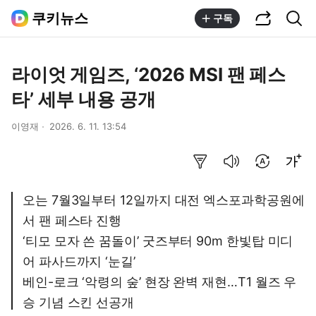
공유하기
통합검색
쿠키뉴스
구독
라이엇 게임즈, ‘2026 MSI 팬 페스
타’ 세부 내용 공개
이영재
2026. 6. 11. 13:54
요약보기
음성으로 듣기
번역 설정
글씨크기 조절하기
오는 7월3일부터 12일까지 대전 엑스포과학공원에
서 팬 페스타 진행
‘티모 모자 쓴 꿈돌이’ 굿즈부터 90m 한빛탑 미디
어 파사드까지 ‘눈길’
베인-로크 ‘악령의 숲’ 현장 완벽 재현…T1 월즈 우
승 기념 스킨 선공개