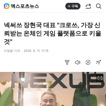
공유하기
통합검색
엑스포츠뉴스
구독
넥써쓰 장현국 대표 "크로쓰, 가장 신
뢰받는 온체인 게임 플랫폼으로 키울
것"
이정범 기자
2026. 6. 11. 11:15
요약보기
음성으로 듣기
번역 설정
글씨크기 조절하기
이미지 크게 보기