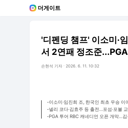
더게이트
'디펜딩 챔프' 이소미·임
서 2연패 정조준...PG
손현석 기자
2026. 6. 11. 10:32
-이소미·임진희 조, 한국인 최초 우승 이
-넬리 코다·김효주 등 출전…포섬·포볼 
-PGA 투어 RBC 캐네디언 오픈 개막…