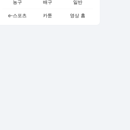
농구
배구
일반
e-스포츠
카툰
영상 홈