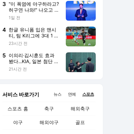
침표
3
"이 폭염에 야구하라고?
허구연 나와!" 나오고 싶
어도 못 옵니다...총재-
1일 전
사장단은 지금 미국 출
장중
4
한글 유니폼 입은 맨시
티, 팀 K리그에 3대 1 완
승…9일 '이강인 데뷔전'
23시간 전
화려한 피날레
5
이의리·김시훈도 효과
봤다...KIA, 일본 첨단 트
레이닝 기관 '넥스트 베
21시간 전
이스'와 손잡고 마운드
체질 개선
서비스 바로가기
뉴스
연예
스포츠
스포츠 홈
축구
해외축구
야구
해외야구
골프