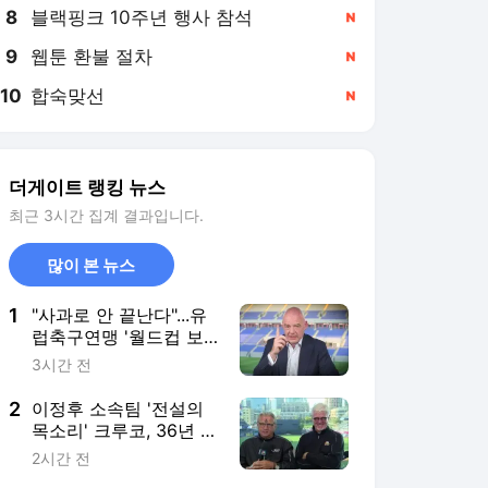
8
블랙핑크 10주년 행사 참석
,신규
9
웹툰 환불 절차
,신규
10
합숙맞선
,신규
더게이트 랭킹 뉴스
최근 3시간 집계 결과입니다.
많이 본 뉴스
1
"사과로 안 끝난다"...유
럽축구연맹 '월드컵 보
이콧' 결사항전...인판티
3시간 전
노는 이미 추락 중
2
이정후 소속팀 '전설의
목소리' 크루코, 36년 정
든 중계석 떠난다…최종
2시간 전
전 LA 다저스전에서 마