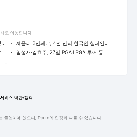
론사로 이동합니다.
셰플러-넬리 코다 불참, 빈집털이 찬스 왔다! 임성재·최혜진, 이번 주 PGA·LPGA 동반 우승 도전 -
셰플러 2연패냐, 4년 만의 한국인 챔피언이냐…'한글 트로피' 주는 더 CJ컵 22일 개막 - 더게이트(TH
'통산 10승·3연속 우승' 김효주, 아람코 초대 여왕 정조준...김시우는 '마스터스' 예열 - 더게이트(
임성재·김효주, 27일 PGA·LPGA 투어 동반 우승 도전 - 더게이트(THE GATE)
골프스타 총출동! 한국타이어 후원 미국 ‘TGL 2026’ 파이널 열린다 - 더게이트(THE GATE)
서비스 약관/정책
 글쓴이에 있으며, Daum의 입장과 다를 수 있습니다.