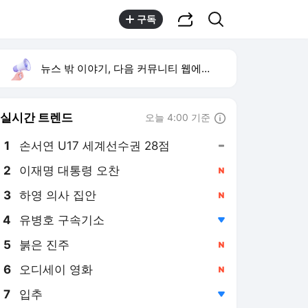
공유하기
검색
구독
뉴스 밖 이야기, 다음 커뮤니티 웹에서 보기
실시간 트렌드
오늘 4:00 기준
툴팁보기
1
손서연 U17 세계선수권 28점
,유지
2
이재명 대통령 오찬
,신규
3
하영 의사 집안
,신규
4
유병호 구속기소
,하락
5
붉은 진주
,신규
6
오디세이 영화
,신규
7
입추
,하락