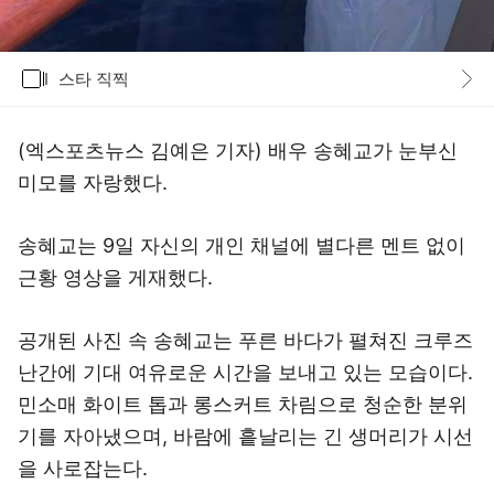
갤러리
스타 직찍
바로가기
(엑스포츠뉴스 김예은 기자) 배우 송혜교가 눈부신
미모를 자랑했다.
송혜교는 9일 자신의 개인 채널에 별다른 멘트 없이
근황 영상을 게재했다.
공개된 사진 속 송혜교는 푸른 바다가 펼쳐진 크루즈
난간에 기대 여유로운 시간을 보내고 있는 모습이다.
민소매 화이트 톱과 롱스커트 차림으로 청순한 분위
기를 자아냈으며, 바람에 흩날리는 긴 생머리가 시선
을 사로잡는다.