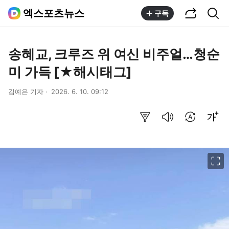
공유하기
통합검색
엑스포츠뉴스
구독
송혜교, 크루즈 위 여신 비주얼…청순
미 가득 [★해시태그]
김예은 기자
2026. 6. 10. 09:12
요약보기
음성으로 듣기
번역 설정
글씨크기 조절하기
이미지 크게 보기