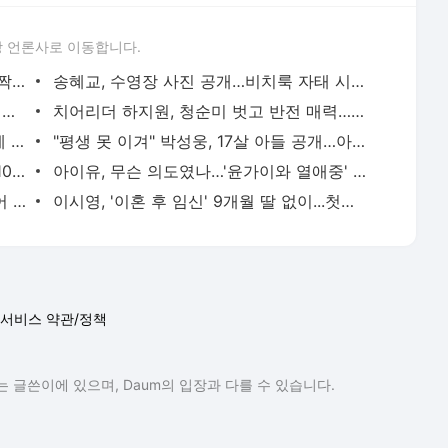
 언론사로 이동합니다.
안유진, 호텔 침대 위 속옷 노출 까지 '깜짝'…무방비 일상 포착
송혜교, 수영장 사진 공개…비치룩 자태 시선집중
"소신발언 어디갔나" 박명수, '정치 댓글' 쏟아졌다…SNS 활활 [엑's 이슈]
치어리더 하지원, 청순미 벗고 반전 매력…적나라한 라인에 팬들 환호
박보영, 청순 벗었다…파격 시스루 노출에 '술렁'
"평생 못 이겨" 박성웅, 17살 아들 공개…아빠 '신세계' 시절 판박이 [엑's 이슈]
[공식] 불참 멤버 없다…블랙핑크, '데뷔 10주년' 전원 참석
아이유, 무슨 의도였나…'윤가이와 열애중' 장기하 BGM에 의견분분 [엑's 이슈]
'연예인 개미'도 물렸다...홍진경·미자 이어 랄랄, 하이닉스 하락에 참담 "주식은 금기어" [엑's
이시영, '이혼 후 임신' 9개월 딸 없이...첫째와 한 달 캐나다 떠났다 "내년엔 같이" [엑's 이슈]
서비스 약관/정책
 글쓴이에 있으며, Daum의 입장과 다를 수 있습니다.