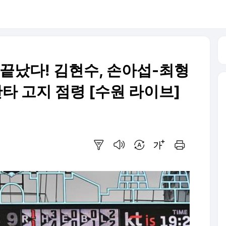
어 끝났다! 김현수, 손아섭-최형
안타 고지 점령 [수원 라이브]
요약보기
음성으로 듣기
번역 설정
글씨크기 조절하기
인쇄하기