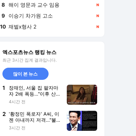
8
해이 영문과 교수 임용
,신규
9
이승기 차가원 고소
,신규
10
재벌x형사 2
,신규
엑스포츠뉴스 랭킹 뉴스
최근 3시간 집계 결과입니다.
많이 본 뉴스
1
장재인, 서울 집 팔자마
자 2배 폭등…"이후 산
김포 집값은 떨어져" (안
4시간 전
녕한샘요)
2
'황정민 폭로자' A씨, 이
젠 아내까지 저격…"불
륜이라 추궁해놓고, 이
3시간 전
젠 관계 없다 난리" 주장