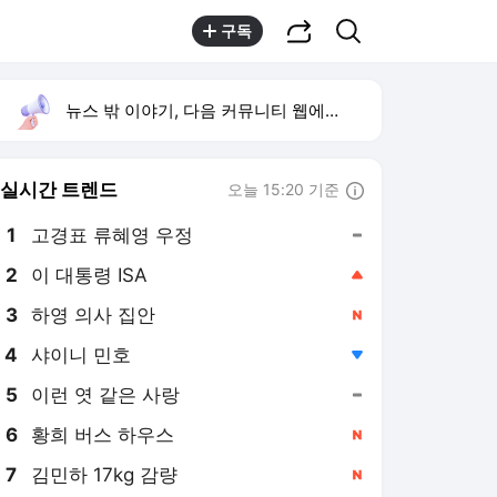
공유하기
검색
구독
뉴스 밖 이야기, 다음 커뮤니티 웹에서 보기
실시간 트렌드
오늘 15:20 기준
툴팁보기
1
고경표 류혜영 우정
,유지
2
이 대통령 ISA
,상승
3
하영 의사 집안
,신규
4
샤이니 민호
,하락
5
이런 엿 같은 사랑
,유지
6
황희 버스 하우스
,신규
7
김민하 17kg 감량
,신규