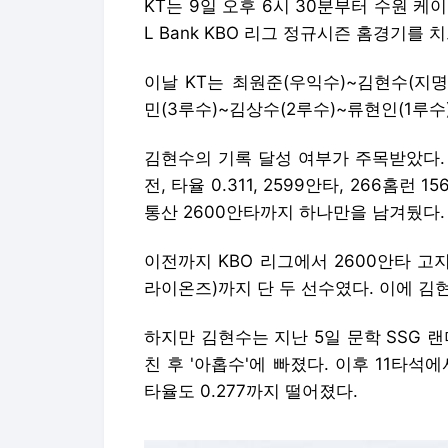
KT는 9일 오후 6시 30분부터 수원 케
L Bank KBO 리그 정규시즌 홈경기를 
이날 KT는 최원준(우익수)~김현수(지
민(3루수)~김상수(2루수)~류현인(1루
김현수의 기록 달성 여부가 주목받았다. 
전, 타율 0.311, 2599안타, 266홈런 
통산 2600안타까지 하나만을 남겨뒀다
이전까지 KBO 리그에서 2600안타 고
라이온즈)까지 단 두 선수였다. 이에 김
하지만 김현수는 지난 5일 문학 SSG 
친 후 '아홉수'에 빠졌다. 이후 11타석
타율도 0.277까지 떨어졌다.