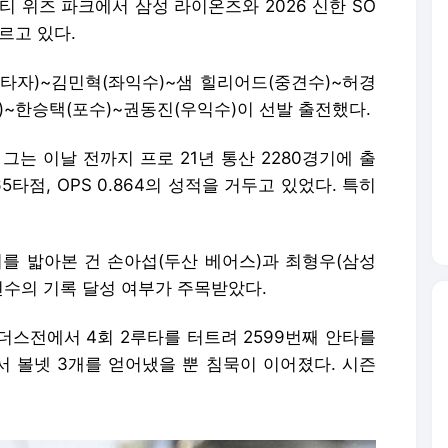
이티 위즈 파크에서 삼성 라이온즈와 2026 신한 SO
치르고 있다.
명타자)~김민혁(좌익수)~샘 힐리어드(중견수)~허경
수)~한승택(포수)~권동진(우익수)이 선발 출전했다.
그는 이날 전까지 프로 21년 통산 2280경기에 출
1565타점, OPS 0.864의 성적을 거두고 있었다. 특히
.
지를 밟아본 건 손아섭(두산 베어스)과 최형우(삼성
현수의 기록 달성 여부가 주목받았다.
랜더스전에서 4회 2루타를 터트려 2599번째 안타를
에서 볼넷 3개를 얻어냈을 뿐 침묵이 이어졌다. 시즌