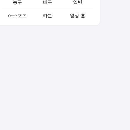
농구
배구
일반
e-스포츠
카툰
영상 홈