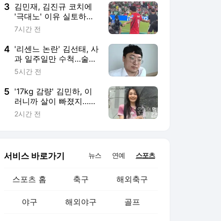
[엑's 이슈]
3
김민재, 김진규 코치에
'극대노' 이유 실토하다
"안 풀리는 부분 있었
7시간 전
다…교체 필요하다는 식
으로 얘기한 것"
4
'리센느 논란' 김선태, 사
과 일주일만 수척…술병
까지 나뒹굴며 "고독하
5시간 전
구만"
5
'17kg 감량' 김민하, 이
러니까 살이 빠졌지…먹
방 예능 위해 "저녁 안
2시간 전
먹었다" (전현무계획4)
서비스 바로가기
뉴스
연예
스포츠
스포츠 홈
축구
해외축구
야구
해외야구
골프