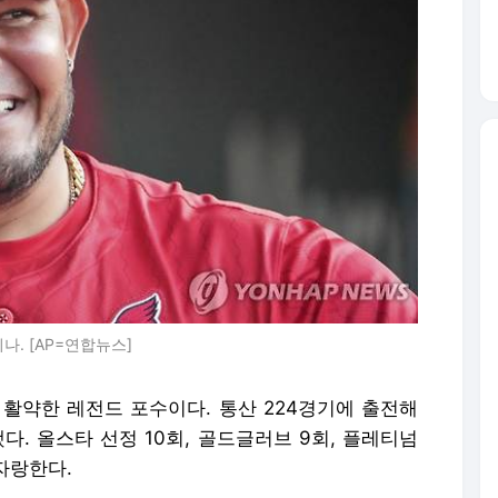
. [AP=연합뉴스]
 활약한 레전드 포수이다. 통산 224경기에 출전해
록했다. 올스타 선정 10회, 골드글러브 9회, 플레티넘
자랑한다.