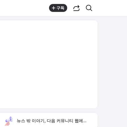
공유하기
검색
구독
뉴스 밖 이야기, 다음 커뮤니티 웹에서 보기
실시간 트렌드
오늘 15:59 기준
툴팁보기
1
이런 엿 같은 사랑
,유지
2
황희 폐버스 청년주택
,하락
3
구성환 옥상 식당 오픈
,신규
4
하영 배우
,신규
5
재벌 형사 시즌2
,상승