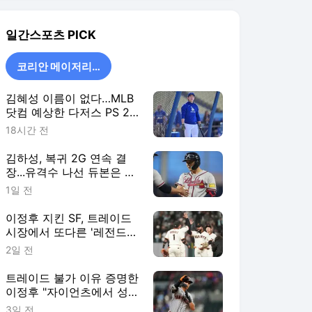
안타·ATL 6연승
1일 전
이정후 지킨 SF, 트레이드
시장에서 또다른 '레전드
주니어' 품었다
2일 전
트레이드 불가 이유 증명한
이정후 "자이언츠에서 성공
하고 싶다"
3일 전
코리안 메이저리거
더보기
일간스포츠 랭킹 뉴스
최근 3시간 집계 결과입니다.
많이 본 뉴스