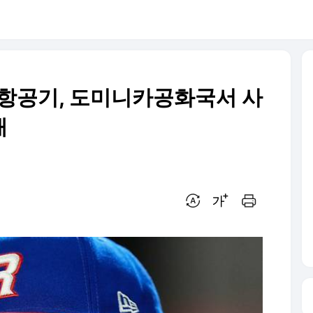
 항공기, 도미니카공화국서 사
재
번역 설정
글씨크기 조절하기
인쇄하기