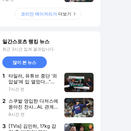
1
타일러, 유튜브 중단 ‘외
압설’에 입 열었다…“혼
란 겪었다면 죄송”
7시간 전
2
스쿠발 영입한 다저스에
쏟아진 찬사…AL 관계자
"우리가 NL에 있지 않아
8시간 전
다행"
3
[TVis] 김민하, 17kg 감
량 후 ‘뼈말라’ 됐다…전
현무도 깜짝 “완전 다른
6시간 전
사람” (‘전현무계획’)
4
1R 28순위 유망주의 추
락…'결국 수술대' 카사
스, 또 부상에 시즌 마감
3시간 전
수순
5
WBC 한국전 콜드게임
악몽 선사한 '괴물'…
MLB 시즌 15승 고지 선
9시간 전
착