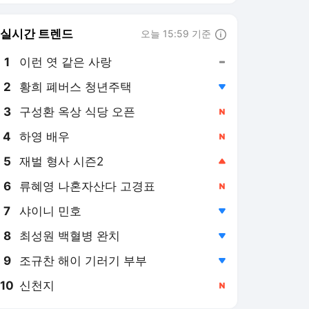
6
류혜영 나혼자산다 고경표
,신규
7
샤이니 민호
,하락
8
최성원 백혈병 완치
,하락
9
조규찬 해이 기러기 부부
,하락
10
신천지
,신규
일간스포츠
PICK
코리안 메이저리거
김혜성 이름이 없다…MLB
닷컴 예상한 다저스 PS 26
인 로스터 '충격 제외'
18시간 전
김하성, 복귀 2G 연속 결
장...유격수 나선 듀본은 2