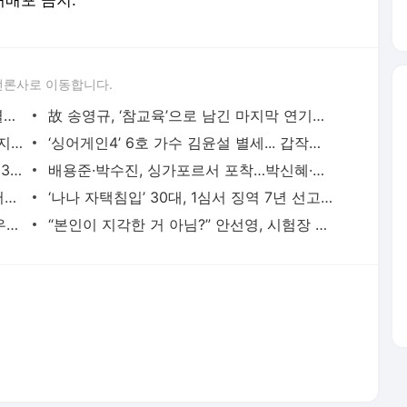
 재배포 금지.
언론사로 이동합니다.
‘연예계 대표 장수 커플’ 수영·정경호 결별…SNS도 ‘언팔’ [왓IS] - 일간스포츠
故 송영규, ‘참교육’으로 남긴 마지막 연기…짧지만 강렬 [왓IS] - 일간스포츠
이효리, 환승 이별 통보했다…“우리 헤어지자” ‘남친’ 서장훈 충격 (연애전쟁) - 일간스포츠
‘싱어게인4’ 6호 가수 김윤설 별세... 갑작스러운 비보 - 일간스포츠
'4안타 폭발' 이정후, MLB 타격 2위 0.333·최근 7G 타율 0.556…96.3% 승리 확률 놓친 SF - 일간스포츠
배용준·박수진, 싱가포르서 포착…박신혜·최태준 가족도 함께 - 일간스포츠
[TVis] 이지혜 “샵 재결합 제안했더니…서지영 ‘60~70대 되면 생각’” (남겨서 뭐하게) - 일간스
‘나나 자택침입’ 30대, 1심서 징역 7년 선고…“나나는 정당방위” - 일간스포츠
‘아근진’ 진선규 “♥박보경 19금 장면… ‘우씨왕후’ 못 봐” [TVis] - 일간스포츠
“본인이 지각한 거 아님?” 안선영, 시험장 입실 제한 공개 저격에 ‘갑론을박’ [왓IS] - 일간스
서비스 약관/정책