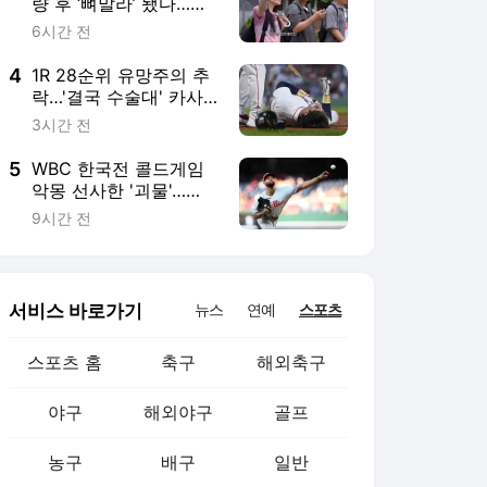
서비스 바로가기
뉴스
연예
스포츠
스포츠 홈
축구
해외축구
야구
해외야구
골프
농구
배구
일반
e-스포츠
카툰
영상 홈