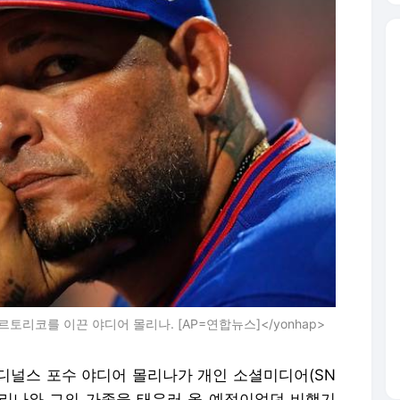
 푸에르토리코를 이끈 야디어 몰리나. [AP=연합뉴스]</yonhap>
카디널스 포수 야디어 몰리나가 개인 소셜미디어(SN
 몰리나와 그의 가족을 태우러 올 예정이었던 비행기