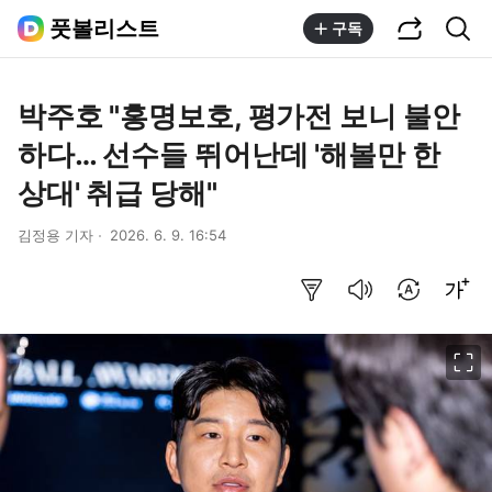
공유하기
통합검색
풋볼리스트
구독
박주호 "홍명보호, 평가전 보니 불안
하다… 선수들 뛰어난데 '해볼만 한
상대' 취급 당해"
김정용 기자
2026. 6. 9. 16:54
요약보기
음성으로 듣기
번역 설정
글씨크기 조절하기
이미지 크게 보기