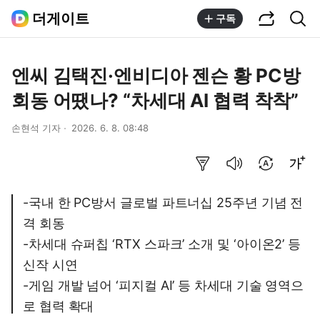
공유하기
통합검색
더게이트
구독
엔씨 김택진·엔비디아 젠슨 황 PC방
회동 어땠나? “차세대 AI 협력 착착”
손현석 기자
2026. 6. 8. 08:48
요약보기
음성으로 듣기
번역 설정
글씨크기 조절하기
-국내 한 PC방서 글로벌 파트너십 25주년 기념 전
격 회동
-차세대 슈퍼칩 ‘RTX 스파크’ 소개 및 ‘아이온2’ 등
신작 시연
-게임 개발 넘어 ‘피지컬 AI’ 등 차세대 기술 영역으
로 협력 확대