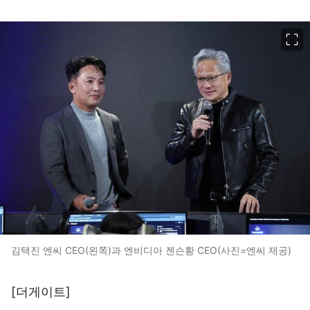
이미지 크게 보기
김택진 엔씨 CEO(왼쪽)과 엔비디아 젠슨황 CEO(사진=엔씨 제공)
[더게이트]