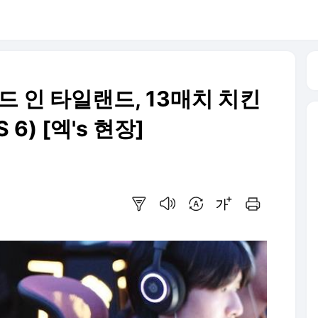
이드 인 타일랜드, 13매치 치킨
 6) [엑's 현장]
요약보기
음성으로 듣기
번역 설정
글씨크기 조절하기
인쇄하기