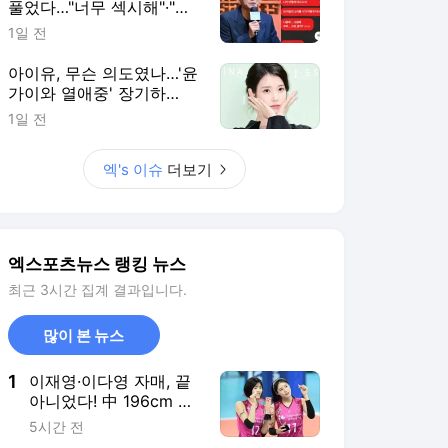
풀었다…"너무 섹시해"·"안
아보고 싶다=마음의 소리
1일 전
인정" 주장 [엑's 이슈]
아이유, 무슨 의도였나…'윤
가이와 열애중' 장기하
BGM에 의견분분 [엑's 이
1일 전
슈]
엑's 이슈
더보기
엑스포츠뉴스 랭킹 뉴스
최근 3시간 집계 결과입니다.
많이 본 뉴스
1
이재영·이다영 자매, 끝
아니었다! 中 196cm 국
대+쿠바 스타까지 싹쓸
5시간 전
이…창단 1년 만에 유럽