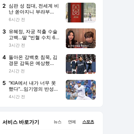
정조준
2
심판 성 접대, 전세계 비
난 쏟아지니 부랴부
랴?…대한축구협회 사과
6시간 전
문 공식 발표 "전세계 축
구 관계자 여러분께 사
3
유혜정, 자궁 적출 수술
과" [오피셜]
고백…딸 "빈혈 수치 6,
생명의 위협 있다고" (혜
3시간 전
정규원)
4
돌아온 강백호 침묵, 김
경문 감독은 예상했
다?…"오자마자 잘 치긴
2시간 전
어려워, 시간 필요하다"
5
"KIA에서 내가 너무 못
했다"…임기영의 반성과
반등, 삼성 불펜 기둥으
4시간 전
로 거듭난 비결 있었다
서비스 바로가기
뉴스
연예
스포츠