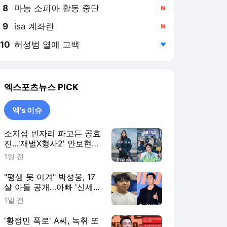
8
마농 소피아 활동 중단
,신규
9
isa 계좌란
,신규
10
허성범 열애 고백
,하락
엑스포츠뉴스
PICK
엑's 이슈
소지섭 빈자리 파고든 공효
진…'재벌X형사2' 안보현이
막을까 [엑's 이슈]
1일 전
"평생 못 이겨" 박성웅, 17
살 아들 공개…아빠 '신세
계' 시절 판박이 [엑's 이슈]
1일 전
'황정민 폭로' A씨, 녹취 또