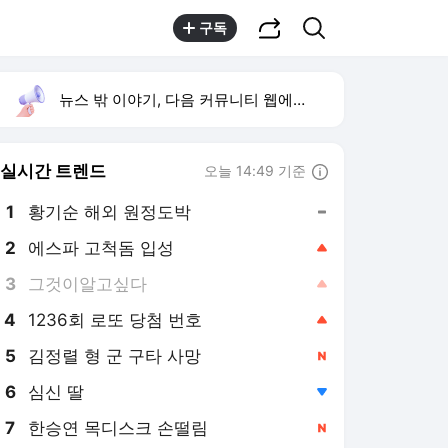
공유하기
검색
구독
뉴스 밖 이야기, 다음 커뮤니티 웹에서 보기
실시간 트렌드
오늘 14:49 기준
툴팁보기
1
황기순 해외 원정도박
,유지
2
에스파 고척돔 입성
,상승
3
그것이알고싶다
,상승
4
1236회 로또 당첨 번호
,상승
5
김정렬 형 군 구타 사망
,신규
6
심신 딸
,하락
7
한승연 목디스크 손떨림
,신규