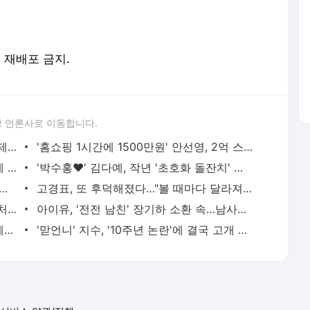
및 재배포 금지.
 언론사로 이동합니다.
[공식] 연프 출연자 '불륜 폭로글' 확산…제작진 "사실 확인 중"
'홈쇼핑 1시간에 1500만원' 안선영, 2억 스포츠카 인증…'입이 떡'
박보영, 청순 벗었다…파격 시스루 노출에 '술렁'
'박수홍♥' 김다예, 작년 '초호화 돌잔치' 잊었나…"이렇게 예쁜 돌잔치 처음" [★해시태그]
17조원' 젠슨 황, 두산 홈경기 시구→치킨 113마리 대량 주문…"코리아 고맙습니다" 한
고경표, 또 후덕해졌다…"볼 때마다 달라져" 어김없이 살찐 근황, 전현무도 깜짝 [엑's 이슈]
'44세' 슈, 충격적 얼굴 상태…눈에 띄게 처진 피부 "손 봐야 할 데 많아" [엑's 이슈]
아이유, '전전 남친' 장기하 소환 속…남사친과 다정한 투샷 "늘 든든" [엑's 이슈]
'리센느 논란' 김선태, 충주시장에 복직 제안 받았다…"돌아올 생각 있냐" 수척 근황까지 [엑's 이
'맏언니' 지수, '10주년 논란'에 결국 고개 숙였다…"마음 무겁다, 섭섭함 안겨" [엑's 이슈]