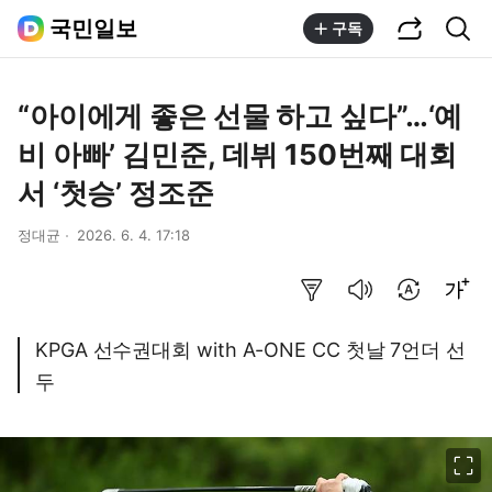
공유하기
통합검색
국민일보
구독
“아이에게 좋은 선물 하고 싶다”…‘예
비 아빠’ 김민준, 데뷔 150번째 대회
서 ‘첫승’ 정조준
정대균
2026. 6. 4. 17:18
요약보기
음성으로 듣기
번역 설정
글씨크기 조절하기
KPGA 선수권대회 with A-ONE CC 첫날 7언더 선
두
이미지 크게 보기