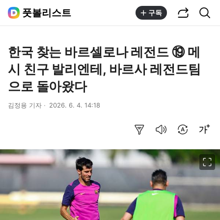
공유하기
통합검색
풋볼리스트
구독
한국 찾는 바르셀로나 레전드 ⑲ 메
시 친구 발리엔테, 바르사 레전드팀
으로 돌아왔다
김정용 기자
2026. 6. 4. 14:18
요약보기
음성으로 듣기
번역 설정
글씨크기 조절하기
이미지 크게 보기