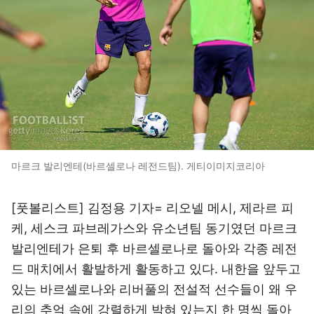
마르크 발리엔테(바르셀로나 레전드팀). 게티이미지코리아
[풋볼리스트] 김정용 기자= 리오넬 메시, 제라르 피
케, 세스크 파브레가스와 유소년팀 동기였던 마르크
발리엔테가 은퇴 후 바르셀로나로 돌아와 각종 레전
드 매치에서 활발하게 활동하고 있다. 내한을 앞두고
있는 바르셀로나와 리버풀의 전설적 선수들이 왜 우
리의 추억 속에 강렬하게 박혀 있는지 한 명씩 돌아