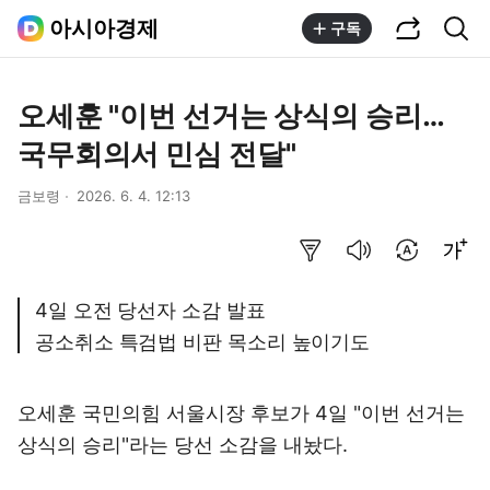
공유하기
통합검색
아시아경제
구독
오세훈 "이번 선거는 상식의 승리…
국무회의서 민심 전달"
금보령
2026. 6. 4. 12:13
요약보기
음성으로 듣기
번역 설정
글씨크기 조절하기
4일 오전 당선자 소감 발표
공소취소 특검법 비판 목소리 높이기도
오세훈 국민의힘 서울시장 후보가 4일 "이번 선거는
상식의 승리"라는 당선 소감을 내놨다.