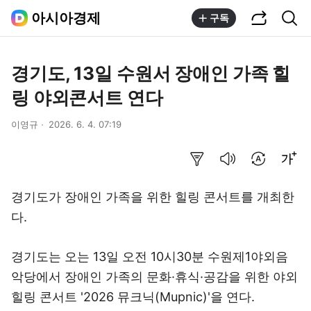
공유하기
통합검색
아시아경제
구독
경기도, 13일 수원서 장애인 가족 힐
링 야외콘서트 연다
이영규
2026. 6. 4. 07:19
요약보기
음성으로 듣기
번역 설정
글씨크기 조절하기
경기도가 장애인 가족을 위한 힐링 콘서트를 개최한
다.
경기도는 오는 13일 오전 10시30분 수원제1야외음
악당에서 장애인 가족의 문화·휴식·공감을 위한 야외
힐링 콘서트 '2026 뮤크닉(Mupnic)'을 연다.