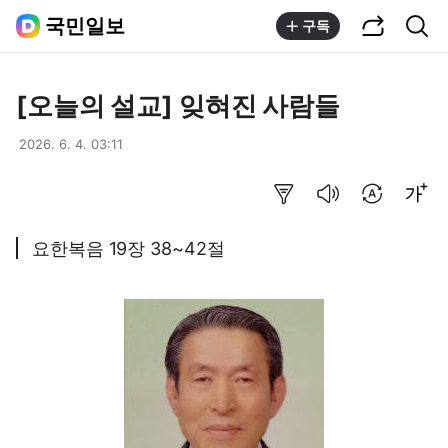
공유하기
통합검색
국민일보
구독
[오늘의 설교] 잊혀진 사람들
2026. 6. 4. 03:11
요약보기
음성으로 듣기
번역 설정
글씨크기 조절하기
요한복음 19장 38~42절