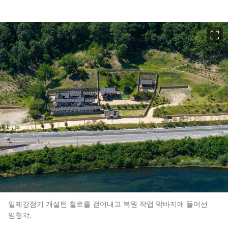
이미지 크게 보기
일제강점기 개설된 철로를 걷어내고 복원 작업 막바지에 들어선
임청각.