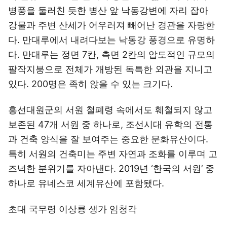
병풍을 둘러친 듯한 병산 앞 낙동강변에 자리 잡아
강물과 주변 산세가 어우러져 빼어난 경관을 자랑한
다. 만대루에서 내려다보는 낙동강 풍경으로 유명하
다. 만대루는 정면 7칸, 측면 2칸의 압도적인 규모의
팔작지붕으로 전체가 개방된 독특한 외관을 지니고
있다. 200명은 족히 앉을 수 있는 크기다.
흥선대원군의 서원 철폐령 속에서도 훼철되지 않고
보존된 47개 서원 중 하나로, 조선시대 유학의 전통
과 건축 양식을 잘 보여주는 중요한 문화유산이다.
특히 서원의 건축미는 주변 자연과 조화를 이루며 고
즈넉한 분위기를 자아낸다. 2019년 ‘한국의 서원’ 중
하나로 유네스코 세계유산에 포함됐다.
초대 국무령 이상룡 생가 임청각