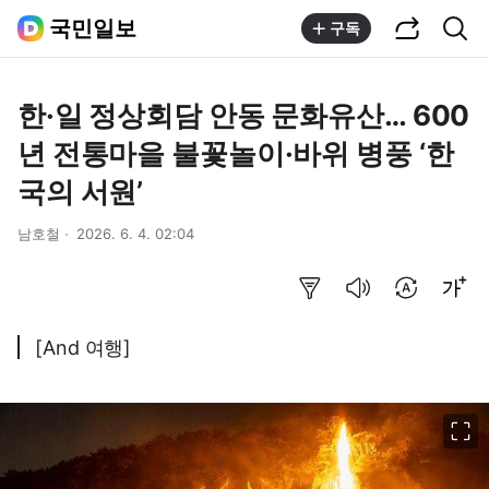
공유하기
통합검색
국민일보
구독
한·일 정상회담 안동 문화유산… 600
년 전통마을 불꽃놀이·바위 병풍 ‘한
국의 서원’
남호철
2026. 6. 4. 02:04
요약보기
음성으로 듣기
번역 설정
글씨크기 조절하기
[And 여행]
이미지 크게 보기