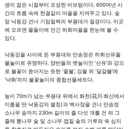
생이 젊은 시절부터 조성한 비보림이다. 600여년 시
간의 흐름 속에 한결같이 마을을 지켜주고 있다. 숲
앞 낙동강 건너 기암절벽의 부용대가 절경이다. 이곳
에 오르면 물돌이에 안긴 하회마을을 한눈에 볼 수
있다.
낙동강을 사이에 둔 부용대와 만송정은 하회선유줄
불놀이로 유명하다. 양반들의 뱃놀이인 ‘선유’와 강으
로 불꽃이 쏟아지는 듯한 ‘줄불’, 강물 위 ‘달걀불’에
‘낙화’까지 불꽃놀이의 종합선물세트다.
높이 70m가 넘는 부용대 위에서 화천(花川·화산에서
이름을 딴 낙동강의 별칭)과 백사장을 건너 만송정
소나무 숲까지 230m 길이의 줄 다섯 개를 건 뒤 그
줄에 뽕나무 숯 및 소나무 껍질 숯의 가루와 쑥 심지