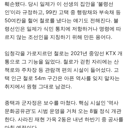
훼손됐다. 당시 일제가 이 선생의 집안을 ‘불령선
인’이라 규정하고, 99칸 고택 중 행랑채와 부속채 등
50여칸을 헐어 철로를 냈다는 얘기도 전해진다. 불
령선인은 일제가 식민 통치에 저항하거나 명령에 따
르지 않는 조선인을 지칭하기 위해 만든 용어다.
임청각을 가로지르던 철로는 2021년 중앙선 KTX 개
통으로 그 기능을 잃었다. 철로가 걷힌 자리에는 산
책로와 주차장 등 관람객 편의 시설이 들어섰다. 고
택 인근 철로 54m 구간은 아픈 역사를 잊지 말자는
취지에서 원형 그대로 남겼다.
종택과 군자정은 보수를 마쳤다. 핵심 시설인 ‘역사
문화공유관’도 시범 운영을 거쳐 오는 8월 정식 개관
한다. 사라진 재현 가옥 2동은 내년 하반기 중 공사를
마칠 예정이다.