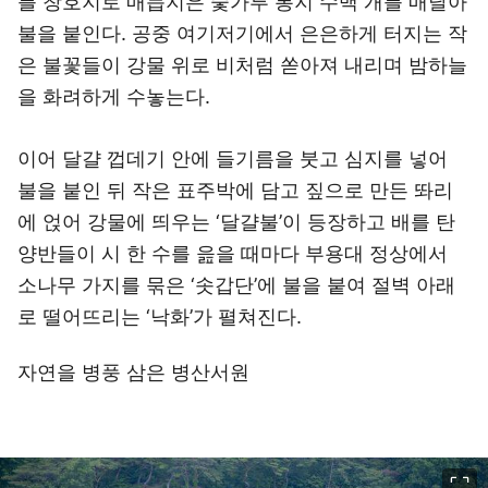
를 창호지로 매듭지은 숯가루 봉지 수백 개를 매달아
불을 붙인다. 공중 여기저기에서 은은하게 터지는 작
은 불꽃들이 강물 위로 비처럼 쏟아져 내리며 밤하늘
을 화려하게 수놓는다.
이어 달걀 껍데기 안에 들기름을 붓고 심지를 넣어
불을 붙인 뒤 작은 표주박에 담고 짚으로 만든 똬리
에 얹어 강물에 띄우는 ‘달걀불’이 등장하고 배를 탄
양반들이 시 한 수를 읊을 때마다 부용대 정상에서
소나무 가지를 묶은 ‘솟갑단’에 불을 붙여 절벽 아래
로 떨어뜨리는 ‘낙화’가 펼쳐진다.
자연을 병풍 삼은 병산서원
이미지 크게 보기