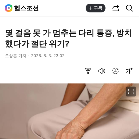
공유하기
통합검색
헬스조선
구독
몇 걸음 못 가 멈추는 다리 통증, 방치
했다가 절단 위기?
오상훈 기자
2026. 6. 3. 23:02
요약보기
음성으로 듣기
번역 설정
글씨크기 조절하기
이미지 크게 보기