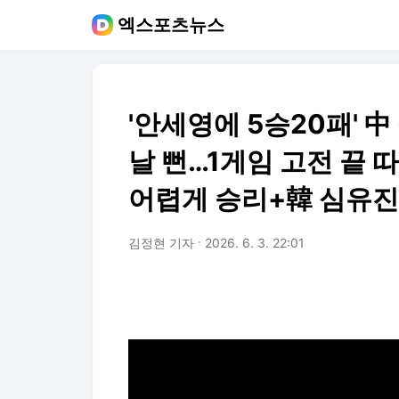
엑스포츠뉴스
'안세영에 5승20패' 中
날 뻔…1게임 고전 끝
어렵게 승리+韓 심유진
김정현 기자
2026. 6. 3. 22:01