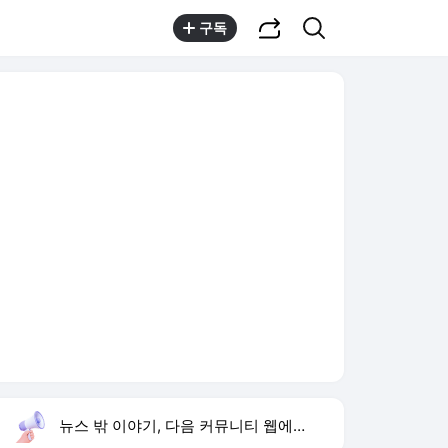
공유하기
검색
구독
뉴스 밖 이야기, 다음 커뮤니티 웹에서 보기
실시간 트렌드
오늘 11:39 기준
툴팁보기
1
배용준 백발 얼굴
,유지
3
하영 4대째 의사 집안
,상승
4
황희 폐버스 청년주택
,상승
5
이런 엿 같은 사랑
,하락