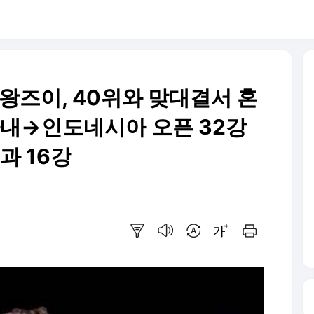
 왕즈이, 40위와 맞대결서 혼
 따내→인도네시아 오픈 32강
과 16강
요약보기
음성으로 듣기
번역 설정
글씨크기 조절하기
인쇄하기