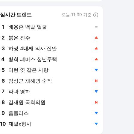
6
임성근 채해병 순직
,신규
7
파과 영화
,하락
8
김재원 국회의원
,신규
9
홈플러스
,하락
10
재벌x형사
,하락
엑스포츠뉴스 랭킹 뉴스
최근 3시간 집계 결과입니다.
많이 본 뉴스
1
김민재, 김진규 코치에
'극대노' 이유 실토하다
"안 풀리는 부분 있었
3시간 전
다…교체 필요하다는 식
으로 얘기한 것"