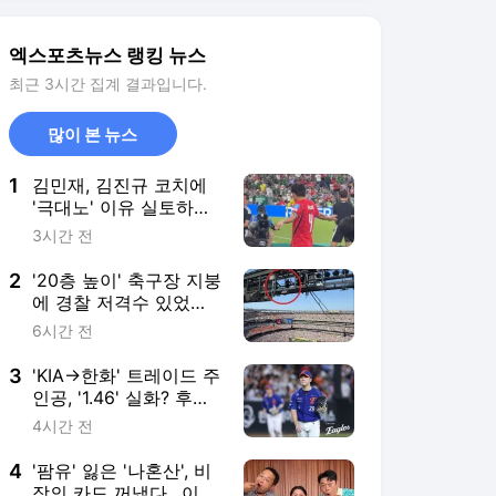
2
'20층 높이' 축구장 지붕
에 경찰 저격수 있었다
니…뒤늦게 알려진 월드
6시간 전
컵 결승전 비화→'트럼
프 지켜라'
3
'KIA→한화' 트레이드 주
인공, '1.46' 실화? 후반
기 히트 상품 예고…김
4시간 전
서현+정우주 복귀 여유
더 생기나
4
'팜유' 잃은 '나혼산', 비
장의 카드 꺼냈다…이름
부터 묵직 [★해시태그]
7시간 전
5
"평생 못 이겨" 박성웅,
17살 아들 공개…아빠
'신세계' 시절 판박이
3시간 전
[엑's 이슈]
서비스 바로가기
뉴스
연예
스포츠
스포츠 홈
축구
해외축구