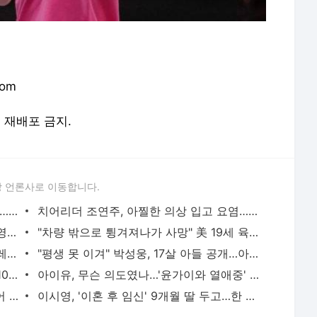
com
및 재배포 금지.
 언론사로 이동합니다.
'4억 몸값' 이주은, 워터밤 센터급 존재감…대만 밝힌 청량 미모
치어리더 조연주, 아찔한 의상 입고 요염…팬들도 화들짝
"가슴·팬티 다 팠다, 돈 많이 받아"…서인영, 노출 화보의 충격 진실
"차량 밖으로 튕겨져나가 사망" 美 19세 육상 유망주 안타까운 비보…"이 슬픔을 표현할 단어가
"워터밤 여신의 귀환" 권은비, 초미니로 레전드 몸매 자랑…'압도적 핫바디'
"평생 못 이겨" 박성웅, 17살 아들 공개…아빠 '신세계' 시절 판박이 [엑's 이슈]
[공식] 불참 멤버 없다…블랙핑크, '데뷔 10주년' 전원 참석
아이유, 무슨 의도였나…'윤가이와 열애중' 장기하 BGM에 의견분분 [엑's 이슈]
'연예인 개미'도 물렸다...홍진경·미자 이어 랄랄, 하이닉스 하락에 참담 "주식은 금기어" [엑's
이시영, '이혼 후 임신' 9개월 딸 두고…한 달 캐나다 떠났다 "내년엔 같이" [엑's 이슈]