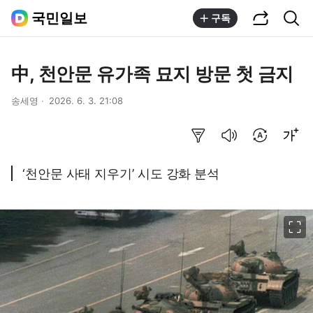
공유하기
통합검색
국민일보
구독
中, 천안문 유가족 묘지 방문 첫 금지
송세영
2026. 6. 3. 21:08
요약보기
음성으로 듣기
번역 설정
글씨크기 조절하기
‘천안문 사태 지우기’ 시도 강화 분석
이미지 크게 보기