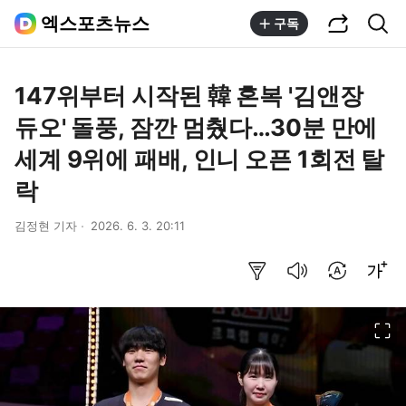
공유하기
통합검색
엑스포츠뉴스
구독
147위부터 시작된 韓 혼복 '김앤장
듀오' 돌풍, 잠깐 멈췄다…30분 만에
세계 9위에 패배, 인니 오픈 1회전 탈
락
김정현 기자
2026. 6. 3. 20:11
요약보기
음성으로 듣기
번역 설정
글씨크기 조절하기
이미지 크게 보기