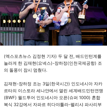
(엑스포츠뉴스 김정현 기자) 두 달 전, 배드민턴계를
놀라게 한 김재현(요넥스)-장하정(인천국제공항) 조
의 돌풍이 잠시 멈췄다.
김재현-장하정 조는 3일(한국시간) 인도네시아 자카
르타의 이스토라 세나얀에서 열린 세계배드민턴연맹
(BWF) 월드투어 인도네시아 오픈(슈퍼 1000) 혼합
복식 32강에서 자파르 히다야툴라-펠리샤 파사리부