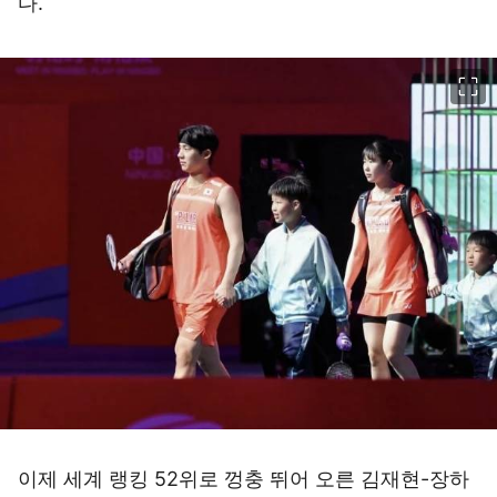
다.
이미지 크게 보기
이제 세계 랭킹 52위로 껑충 뛰어 오른 김재현-장하