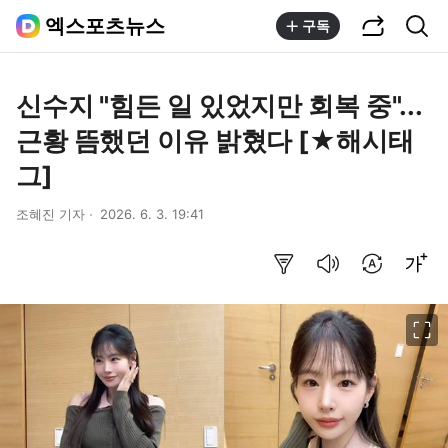
공유하기
통합검색
엑스포츠뉴스
구독
신수지 "힘든 일 있었지만 회복 중"...
근황 뜸했던 이유 밝혔다 [★해시태
그]
조혜진 기자
2026. 6. 3. 19:41
요약보기
음성으로 듣기
번역 설정
글씨크기 조절하기
이미지 크게 보기