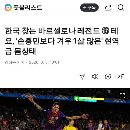
공유하기
통합검색
풋볼리스트
구독
한국 찾는 바르셀로나 레전드 ⑯ 테
요, '손흥민보다 겨우 1살 많은' 현역
급 몸상태
김정용 기자
2026. 6. 3. 18:01
요약보기
음성으로 듣기
번역 설정
글씨크기 조절하기
이미지 크게 보기