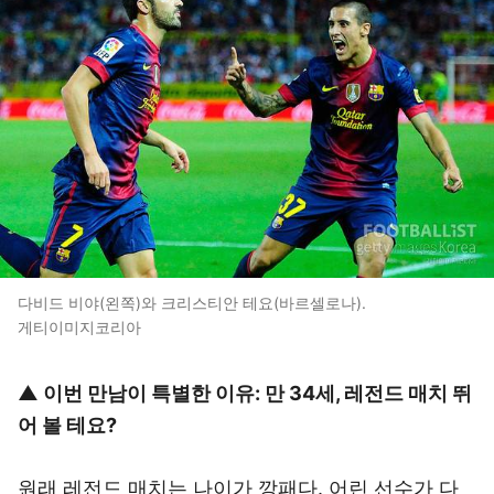
다비드 비야(왼쪽)와 크리스티안 테요(바르셀로나).
게티이미지코리아
▲ 이번 만남이 특별한 이유: 만 34세, 레전드 매치 뛰
어 볼 테요?
원래 레전드 매치는 나이가 깡패다. 어린 선수가 다