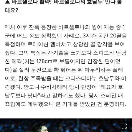
▲ 바르셀로나 활약: '바르셀로나의 호날두' 만나 볼
테요?
메시 이후 잔뜩 등장한 바르셀로나의 윙어 재능 중 1
군에 어느 정도 정착했던 사례로, 3시즌 동안 20골을
득점하며 로테이션 멤버치고 상당한 골 감각을 보여
줬다. 그의 특징은 잔기술을 쓰기보다 스피드와 당당
한 체격(키는 178cm로 보통이지만 건장한 편이었
다)을 살려 문전으로 확 뛰어든 뒤 마무리하는 플레
이로, 한창 주목받을 때는 크리스티아누 호날두와 비
견됐다. 안도니 수비사레타 당시 단장이 "테요가 호
날두보다 낫다"라고 말하기도 했다. 당시 스페인 대
표팀에도 데뷔했으니 큰 기대를 받았던 건 분명하다.
이미지 크게 보기