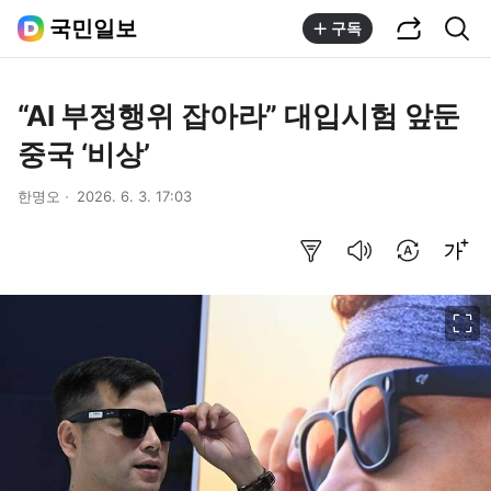
공유하기
통합검색
국민일보
구독
“AI 부정행위 잡아라” 대입시험 앞둔
중국 ‘비상’
한명오
2026. 6. 3. 17:03
요약보기
음성으로 듣기
번역 설정
글씨크기 조절하기
이미지 크게 보기