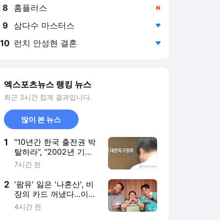
8
홈플러스
,신규
9
삼다수 마스터스
,하락
10
런치 안성현 결혼
,하락
엑스포츠뉴스 랭킹 뉴스
최근 3시간 집계 결과입니다.
많이 본 뉴스
1
"10년간 한국 출전권 박
탈하라”, "2002년 기록
삭제하라"…전세계 난리!
7시간 전
英 매체 "FIFA 공식 제재
도 가능"→'심판 성접대
2
'팜유' 잃은 '나혼산', 비
스캔들' 일파만파
장의 카드 꺼냈다…이름
부터 묵직 [★해시태그]
4시간 전