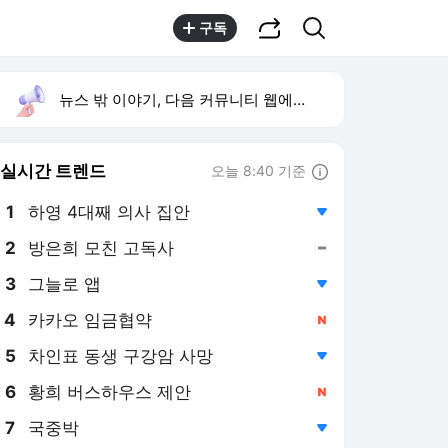
공유하기
검색
구독
뉴스 밖 이야기, 다음 커뮤니티 웹에서 보기
실시간 트렌드
오늘 8:40 기준
툴팁보기
1
하영 4대째 의사 집안
,하락
2
방은희 모친 고독사
,유지
3
그늘로 앱
,하락
4
카카오 임금협약
,신규
5
차인표 동생 구강암 사망
,하락
6
황희 버스하우스 제안
,신규
7
국중박
,하락