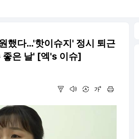
원했다…'핫이슈지' 정시 퇴근
좋은 날' [엑's 이슈]
요약보기
음성으로 듣기
번역 설정
글씨크기 조절하기
인쇄하기