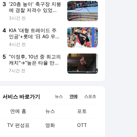
3
'20층 높이' 축구장 지붕
에 경찰 저격수 있었다
니…뒤늦게 알려진 월드
3시간 전
컵 결승전 비화→'트럼
프 지켜라'
4
KIA '대형 트레이드 주
인공'+롯데 '日 AG 우
완' 포함 11명, 상무야구
4시간 전
단 최종 합격…26년 12
월 입대→28년 6월 전
5
"이정후, 10년 중 최고의
역
캐치"→"높은 타율 만드
는 특별한 타자"…한국
7시간 전
인 이렇게 극찬했는데,
SF 전설의 해설위원 36
년 끝 은퇴
서비스 바로가기
뉴스
연예
스포츠
연예 홈
뉴스
포토
TV 편성표
영화
OTT