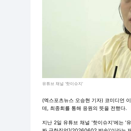
유튜브 채널 '핫이슈지'
(엑스포츠뉴스 오승현 기자) 코미디언 
데, 최종회를 통해 응원의 뜻을 전했다.
지난 2일 유튜브 채널 '핫이슈지'에는 '
짜 극한직업](20260602 방송)'이라는