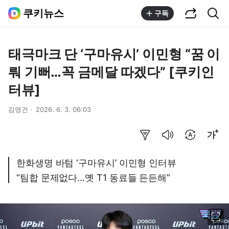
공유하기
통합검색
쿠키뉴스
구독
태극마크 단 ‘구마유시’ 이민형 “꿈 이
뤄 기뻐…꼭 금메달 따겠다” [쿠키인
터뷰]
김영건
2026. 6. 3. 06:03
요약보기
음성으로 듣기
번역 설정
글씨크기 조절하기
한화생명 바텀 ‘구마유시’ 이민형 인터뷰
“팀합 문제없다…옛 T1 동료들 든든해”
이미지 크게 보기