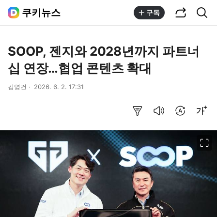
공유하기
통합검색
쿠키뉴스
구독
SOOP, 젠지와 2028년까지 파트너
십 연장…협업 콘텐츠 확대
김영건
2026. 6. 2. 17:31
요약보기
음성으로 듣기
번역 설정
글씨크기 조절하기
이미지 크게 보기