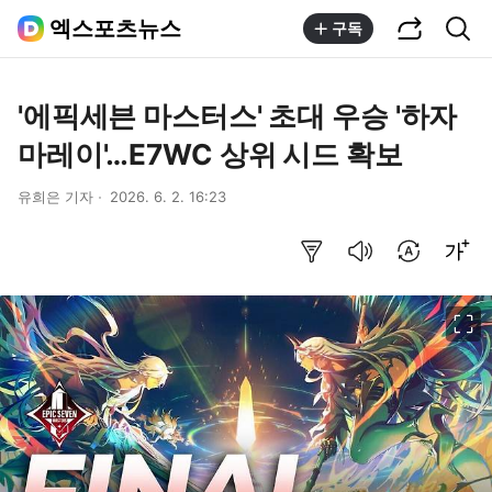
공유하기
통합검색
엑스포츠뉴스
구독
'에픽세븐 마스터스' 초대 우승 '하자
마레이'…E7WC 상위 시드 확보
유희은 기자
2026. 6. 2. 16:23
요약보기
음성으로 듣기
번역 설정
글씨크기 조절하기
이미지 크게 보기