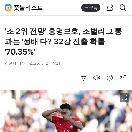
공유하기
통합검색
풋볼리스트
구독
'조 2위 전망' 홍명보호, 조별리그 통
과는 '정배'다? 32강 진출 확률
'70.35%'
김진혁 기자
2026. 6. 2. 14:21
요약보기
음성으로 듣기
번역 설정
글씨크기 조절하기
이미지 크게 보기