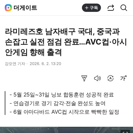
공유하기
통합검색
더게이트
구독
라미레즈호 남자배구 국대, 중국과
손잡고 실전 점검 완료…AVC컵·아시
안게임 향해 출격
강모연 기자
2026. 6. 2. 13:20
요약보기
음성으로 듣기
번역 설정
글씨크기 조절하기
- 5월 25일~31일 닝보 합동훈련 성공적 완료
- 연습경기로 경기 감각·전술 완성도 높여
- 6월 아마다바드 AVC컵 시작으로 빡빡한 일정
이미지 크게 보기