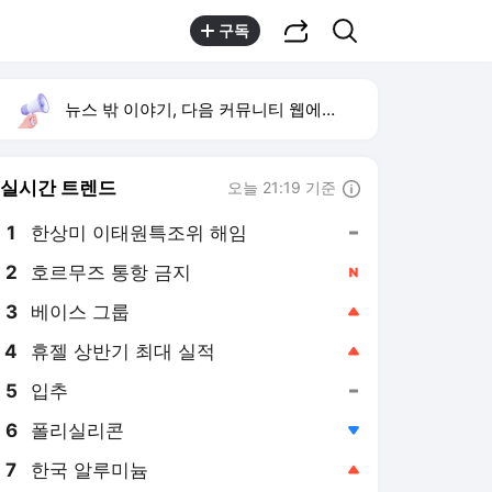
공유하기
검색
구독
뉴스 밖 이야기, 다음 커뮤니티 웹에서 보기
실시간 트렌드
오늘 21:19 기준
툴팁보기
1
한상미 이태원특조위 해임
,유지
2
호르무즈 통항 금지
,신규
3
베이스 그룹
,상승
4
휴젤 상반기 최대 실적
,상승
5
입추
,유지
6
폴리실리콘
,하락
7
한국 알루미늄
,상승