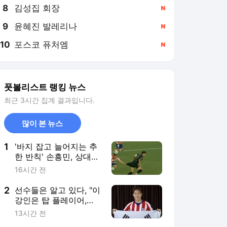
8
김성집 회장
,신규
9
윤혜진 발레리나
,신규
10
포스코 퓨처엠
,신규
풋볼리스트 랭킹 뉴스
최근 3시간 집계 결과입니다.
많이 본 뉴스
1
'바지 잡고 늘어지는 추
한 반칙' 손흥민, 상대
집중 견제에 5경기 연속
16시간 전
골 불발 '경고 유도 2회'
2
선수들은 알고 있다, "이
강인은 탑 플레이어,
PSG서 출전시간 더 줬
13시간 전
어야" 누네스도 동의