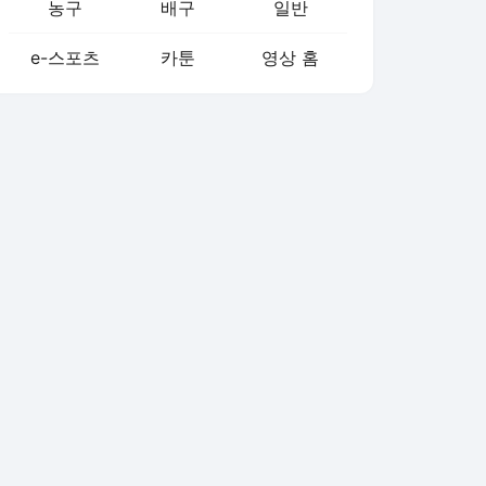
농구
배구
일반
e-스포츠
카툰
영상 홈