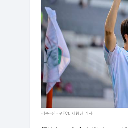
김주공(대구FC). 서형권 기자