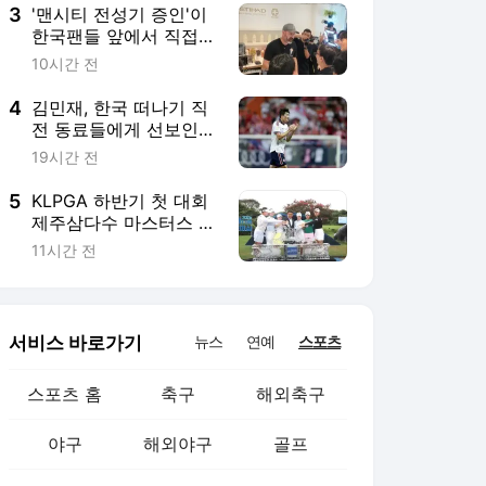
3
'맨시티 전성기 증인'이
한국팬들 앞에서 직접
밝힌 비하인드 "제일 좋
10시간 전
은 동료는 바로…"
4
김민재, 한국 떠나기 직
전 동료들에게 선보인
한국음식 "오늘밤은 치
19시간 전
킨 파티다"
5
KLPGA 하반기 첫 대회
제주삼다수 마스터스 개
막…고지원 출격
11시간 전
서비스 바로가기
뉴스
연예
스포츠
스포츠 홈
축구
해외축구
야구
해외야구
골프