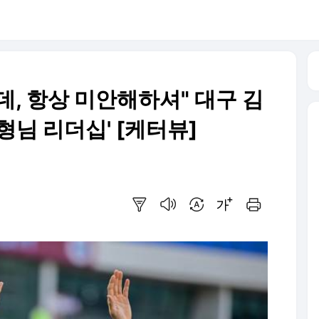
, 항상 미안해하셔" 대구 김
형님 리더십' [케터뷰]
요약보기
음성으로 듣기
번역 설정
글씨크기 조절하기
인쇄하기