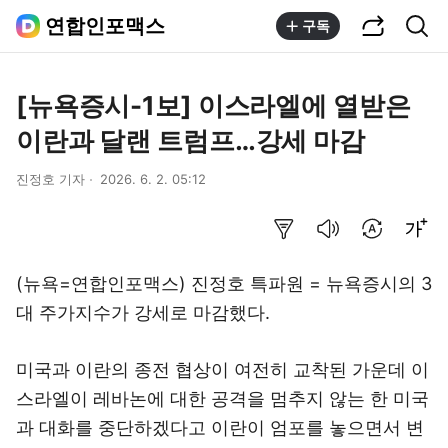
공유하기
통합검색
연합인포맥스
구독
[뉴욕증시-1보] 이스라엘에 열받은
이란과 달랜 트럼프…강세 마감
진정호 기자
2026. 6. 2. 05:12
요약보기
음성으로 듣기
번역 설정
글씨크기 조절하기
(뉴욕=연합인포맥스) 진정호 특파원 = 뉴욕증시의 3
대 주가지수가 강세로 마감했다.
미국과 이란의 종전 협상이 여전히 교착된 가운데 이
스라엘이 레바논에 대한 공격을 멈추지 않는 한 미국
과 대화를 중단하겠다고 이란이 엄포를 놓으면서 변