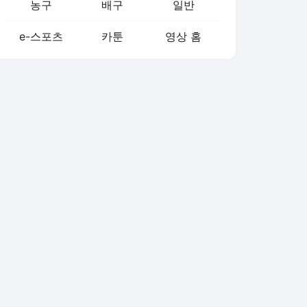
농구
배구
일반
e-스포츠
카툰
영상 홈