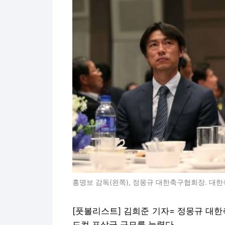
홍명보 감독(왼쪽), 정몽규 대한축구협회장. 대
[풋볼리스트] 김희준 기자= 정몽규 대한축
드컵 포상금 규모를 늘렸다.