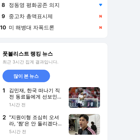
8
정동영 평화공존 의지
,하락
9
중고차 총액표시제
,신규
10
미 해병대 자폭드론
,신규
풋볼리스트 랭킹 뉴스
최근 3시간 집계 결과입니다.
많이 본 뉴스
1
김민재, 한국 떠나기 직
전 동료들에게 선보인
한국음식 "오늘밤은 치
1시간 전
킨 파티다"
2
"지원이형 조심히 오셔
라, '짬'은 안 돌리겠다"
전역(=수원 복귀) 앞둔
5시간 전
말년 김주찬의 너스레