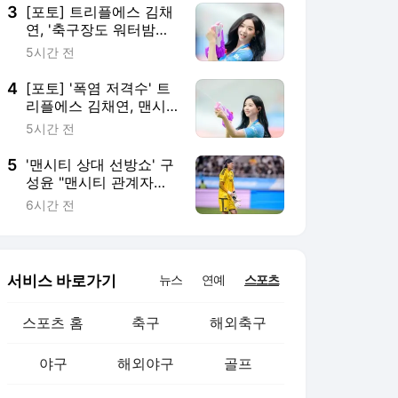
[팀 K리그 인터뷰]
3
[포토] 트리플에스 김채
연, '축구장도 워터밤으
로'
5시간 전
4
[포토] '폭염 저격수' 트
리플에스 김채연, 맨시
티 팬심 저격 '원샷원킬'
5시간 전
5
'맨시티 상대 선방쇼' 구
성윤 "맨시티 관계자들
이 어떻게 생각할지" 경
6시간 전
기력에 만족 [팀 K리그
인터뷰]
서비스 바로가기
뉴스
연예
스포츠
스포츠 홈
축구
해외축구
야구
해외야구
골프