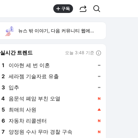
공유하기
검색
구독
뉴스 밖 이야기, 다음 커뮤니티 웹에서 보기
실시간 트렌드
오늘 3:48 기준
툴팁보기
1
이아현 세 번 이혼
,유지
2
세라젬 기술자료 유출
,유지
3
입추
,유지
4
음문석 폐암 부친 오열
,신규
5
최애의 사원
,상승
6
자동차 리콜센터
,신규
7
양정원 수사 무마 경찰 구속
,신규