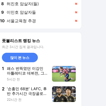
8
허진호 암살자(들)
,신규
9
이민호 암살자들
,신규
10
서울교육청 추경
,신규
풋볼리스트 랭킹 뉴스
최근 3시간 집계 결과입니다.
많이 본 뉴스
1
패스 번뜩였던 이강인
아틀레티코 데뷔전, 그
래서 더욱 아쉬웠던 '이
5시간 전
적 공백기' [쿠플시리즈
현장]
2
'손흥민 68분' LAFC, 후
반 추가시간 극장골로
톨루카에 1-0 신승
22시간 전
[LAFC 리뷰]