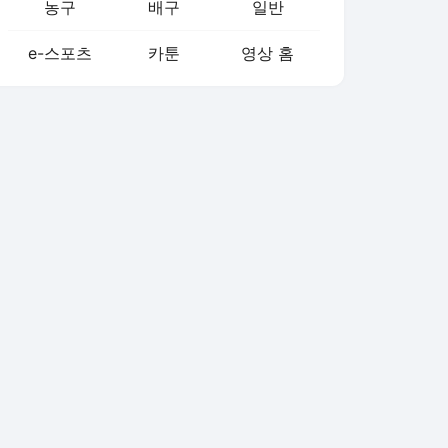
농구
배구
일반
e-스포츠
카툰
영상 홈