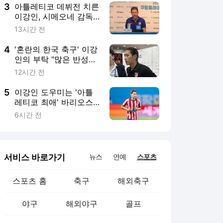
3
아틀레티코 데뷔전 치른
이강인, 시메오네 감독
의 격려 "경기 리듬 찾기
13시간 전
위한 시간 필요" [ATM
인터뷰]
4
'혼란의 한국 축구' 이강
인의 부탁 "많은 반성과
노력 중, 안 좋은 것만
12시간 전
봐주지 않으셨으면" [쿠
플시리즈 현장]
5
이강인 도우미는 '아틀
레티코 최애' 바리오스?
전사들 사이에서 '기품
6시간 전
넘치는 기술자 조합' [쿠
플시리즈 현장]
서비스 바로가기
뉴스
연예
스포츠
스포츠 홈
축구
해외축구
야구
해외야구
골프