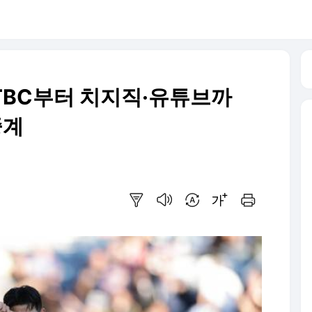
·JTBC부터 치지직·유튜브까
중계
요약보기
음성으로 듣기
번역 설정
글씨크기 조절하기
인쇄하기