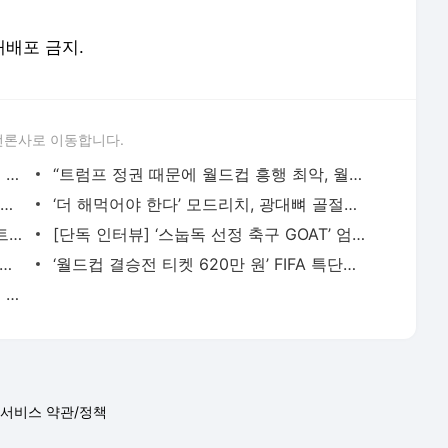
 재배포 금지.
언론사로 이동합니다.
“트럼프는 틀렸다” 한국이 마다한 미국인 감독의 뚝심… 현재 직장 캐나다에 충성 - 풋볼리스
“트럼프 정권 때문에 월드컵 흥행 최악, 월드컵 특수는 개미 눈곱만큼” 미국 호텔업계 울상 -
[오피셜] ‘한국이 마다한’ 제시 마시, 개최국 캐나다 절대 신임 받는 중! 개막 앞두고 2030 월드
‘더 해먹어야 한다’ 모드리치, 광대뼈 골절에도 ‘월드컵 반드시 뛴다’ 굳은 각오! - 풋볼리
‘한국 딱대’ 월드컵 첫경기 상대 체코, 스트라이커 쉬크 엄청난 상승세! - 풋볼리스트(FOOTBALLIST
[단독 인터뷰] ‘스눕독 선정 축구 GOAT’ 엄지성의 월드컵 각오 “아무리 짧은 시간이라도 준비
아가기 직전인 맨유 전현직 사이 설전! ‘브루누 21호 도움’ 대기록에 “이기적” vs “
‘월드컵 결승전 티켓 620만 원’ FIFA 특단의 조치, ‘9만 원 티켓’ 도입! 반응은 여전히 냉랭 -
‘월클’ BTS, 마돈나·샤키라와 함께 월드컵 최초 ‘하프타임 쇼’ 선다 - 풋볼리스트(FOOTBALLIST)
서비스 약관/정책