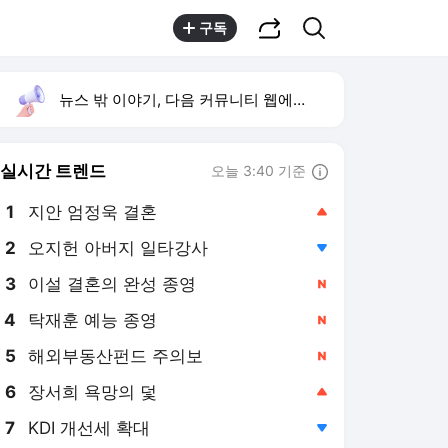
공유하기
검색
구독
뉴스 밖 이야기, 다음 커뮤니티 웹에서 보기
실시간 트렌드
오늘 3:40 기준
툴팁보기
1
지안 엄정욱 결혼
,상승
2
오지헌 아버지 일타강사
,하락
3
이설 결혼의 완성 종영
,신규
4
탁재훈 예능 종영
,신규
5
해외부동산펀드 주의보
,신규
6
장서희 욕망의 덫
,상승
7
KDI 개선세 확대
,하락