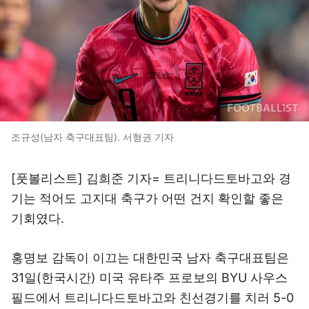
조규성(남자 축구대표팀). 서형권 기자
[풋볼리스트] 김희준 기자= 트리니다드토바고와 경
기는 적어도 고지대 축구가 어떤 건지 확인할 좋은
기회였다.
홍명보 감독이 이끄는 대한민국 남자 축구대표팀은
31일(한국시간) 미국 유타주 프로보의 BYU 사우스
필드에서 트리니다드토바고와 친선경기를 치러 5-0