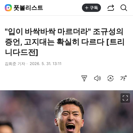
공유하기
통합검색
풋볼리스트
구독
"입이 바싹바싹 마르더라" 조규성의
증언, 고지대는 확실히 다르다 [트리
니다드전]
김희준 기자
2026. 5. 31. 13:11
요약보기
음성으로 듣기
번역 설정
글씨크기 조절하기
이미지 크게 보기