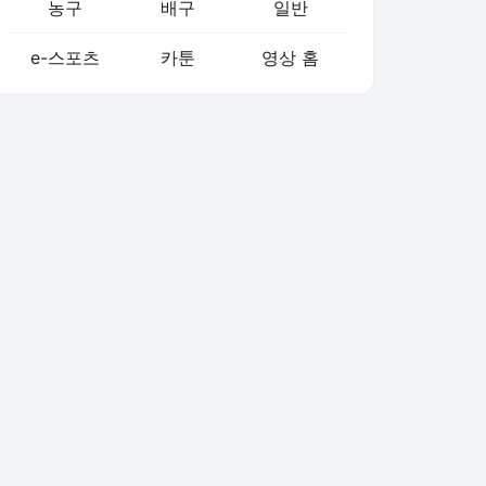
농구
배구
일반
e-스포츠
카툰
영상 홈