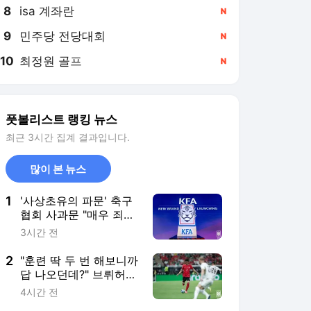
8
isa 계좌란
,신규
9
민주당 전당대회
,신규
10
최정원 골프
,신규
풋볼리스트 랭킹 뉴스
최근 3시간 집계 결과입니다.
많이 본 뉴스
1
'사상초유의 파문' 축구
협회 사과문 "매우 죄송
스럽다, 분노 아닌 환호
3시간 전
의 조직으로 거듭날 것"
쇄신 의지 강조
2
"훈련 딱 두 번 해보니까
답 나오던데?" 브뤼허
캡틴도 감탄한 '이한범
4시간 전
어나더 클래스'