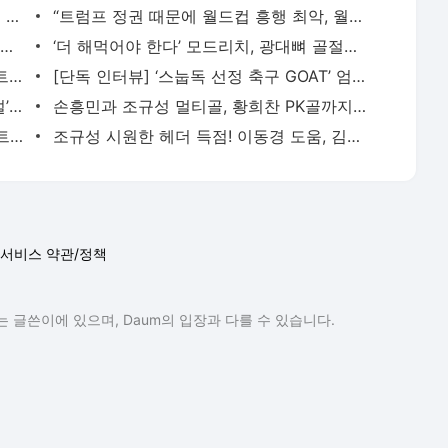
“트럼프는 틀렸다” 한국이 마다한 미국인 감독의 뚝심… 현재 직장 캐나다에 충성 - 풋볼리스
“트럼프 정권 때문에 월드컵 흥행 최악, 월드컵 특수는 개미 눈곱만큼” 미국 호텔업계 울상 -
[오피셜] ‘한국이 마다한’ 제시 마시, 개최국 캐나다 절대 신임 받는 중! 개막 앞두고 2030 월드
‘더 해먹어야 한다’ 모드리치, 광대뼈 골절에도 ‘월드컵 반드시 뛴다’ 굳은 각오! - 풋볼리
‘한국 딱대’ 월드컵 첫경기 상대 체코, 스트라이커 쉬크 엄청난 상승세! - 풋볼리스트(FOOTBALLIST
[단독 인터뷰] ‘스눕독 선정 축구 GOAT’ 엄지성의 월드컵 각오 “아무리 짧은 시간이라도 준비
‘약 2년 만 멀티골’ 손흥민 56호골로 ‘전설’ 차범근에 바짝! 조규성과 황희찬도 골맛 보며 자
손흥민과 조규성 멀티골, 황희찬 PK골까지! 홍명보호 5-0 대승 '조유민·배준호 부상은 우려' [트리
황희찬 PK골·조규성 멀티골… 한국 5-0 트리니다드토바고 (후반 진행 중) - 풋볼리스트(FOOTBALLIST)
조규성 시원한 헤더 득점! 이동경 도움, 김민재와 황인범 클래스도 빛나… 한국 3-0 트리니다드토
서비스 약관/정책
 글쓴이에 있으며, Daum의 입장과 다를 수 있습니다.