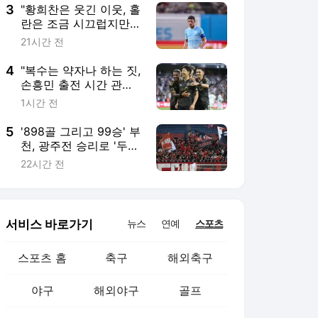
3
"황희찬은 웃긴 이웃, 홀
란은 조금 시끄럽지만
좋은 동료" 맨시티 누네
21시간 전
스가 말하는 동료들 [맨
시티 인터뷰]
4
"복수는 약자나 하는 짓,
손흥민 출전 시간 관리
해야" '북중미 챔스 원
1시간 전
수' 다시 만나는 LAFC
5
'898골 그리고 99승' 부
천, 광주전 승리로 '두
마리 대기록' 잡는다
22시간 전
서비스 바로가기
뉴스
연예
스포츠
스포츠 홈
축구
해외축구
야구
해외야구
골프