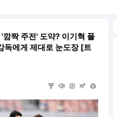
 '깜짝 주전' 도약? 이기혁 풀
감독에게 제대로 눈도장 [트
요약보기
음성으로 듣기
번역 설정
글씨크기 조절하기
인쇄하기