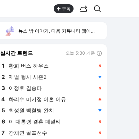
공유하기
검색
구독
뉴스 밖 이야기, 다음 커뮤니티 웹에서 보기
실시간 트렌드
오늘 5:30 기준
툴팁보기
1
황희 버스 하우스
,신규
2
재벌 형사 시즌2
,하락
3
이정후 결승타
,신규
4
하리수 미키정 이혼 이유
,상승
5
최성원 백혈병 완치
,하락
6
이 대통령 결혼 페널티
,신규
7
강채연 골프선수
,신규