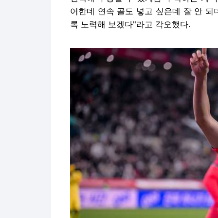
어한데 연속 골도 넣고 싶은데 잘 안 되
록 노력해 보겠다"라고 각오했다.