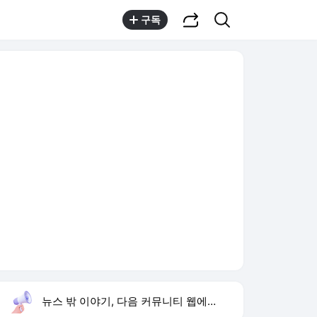
공유하기
검색
구독
뉴스 밖 이야기, 다음 커뮤니티 웹에서 보기
실시간 트렌드
오늘 3:13 기준
툴팁보기
1
조규찬 해이
,신규
2
하리수 미키정 이혼 이유
,하락
3
이 대통령 재검토 지시
,상승
4
황희 버스하우스 제안
,신규
5
재벌 형사 시즌2
,하락