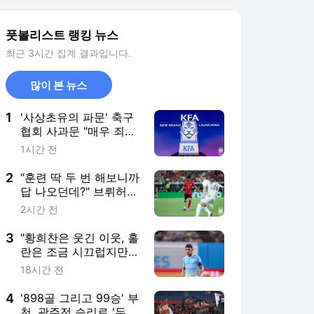
2
"훈련 딱 두 번 해보니까
답 나오던데?" 브뤼허
캡틴도 감탄한 '이한범
2시간 전
어나더 클래스'
3
"황희찬은 웃긴 이웃, 홀
란은 조금 시끄럽지만
좋은 동료" 맨시티 누네
18시간 전
스가 말하는 동료들 [맨
시티 인터뷰]
4
'898골 그리고 99승' 부
천, 광주전 승리로 '두
마리 대기록' 잡는다
20시간 전
5
'킥오프 30분 지연' 역대
급 폭염, 파주와 수원FC
가 물러설 수 없는 이유
17시간 전
서비스 바로가기
뉴스
연예
스포츠
스포츠 홈
축구
해외축구