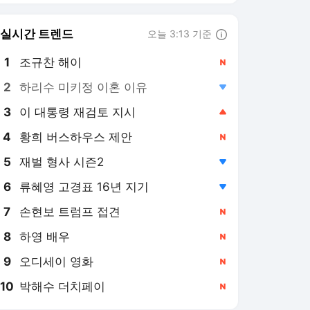
6
류혜영 고경표 16년 지기
,하락
7
손현보 트럼프 접견
,신규
8
하영 배우
,신규
9
오디세이 영화
,신규
10
박해수 더치페이
,신규
풋볼리스트 랭킹 뉴스
최근 3시간 집계 결과입니다.
많이 본 뉴스
1
'사상초유의 파문' 축구
협회 사과문 "매우 죄송
스럽다, 분노 아닌 환호
1시간 전
의 조직으로 거듭날 것"
쇄신 의지 강조