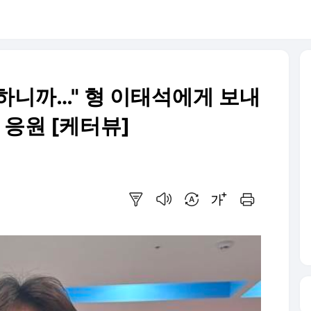
 하니까…" 형 이태석에게 보내
 응원 [케터뷰]
요약보기
음성으로 듣기
번역 설정
글씨크기 조절하기
인쇄하기