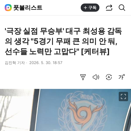
공유하기
통합검색
풋볼리스트
구독
'극장 실점 무승부' 대구 최성용 감독
의 생각 "5경기 무패 큰 의미 안 둬,
선수들 노력만 고맙다" [케터뷰]
김진혁 기자
2026. 5. 30. 18:57
요약보기
음성으로 듣기
번역 설정
글씨크기 조절하기
이미지 크게 보기