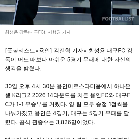
최성용 감독(대구FC). 서형권 기자
[풋볼리스트=용인] 김진혁 기자= 최성용 대구FC 감
독이 어느 때보다 아쉬운 5경기 무패에 대한 자신의
생각을 밝혔다.
30일 오후 4시 30분 용인미르스타디움에서 하나은
행 K리그2 2026 14라운드를 치른 용인FC와 대구F
C가 1-1 무승부를 거뒀다. 양 팀 모두 승점 1점씩을
나눠가졌고 용인은 4경기, 대구는 5경기 무패를 달
렸다. 공식 관중수는 3,826명이었다.