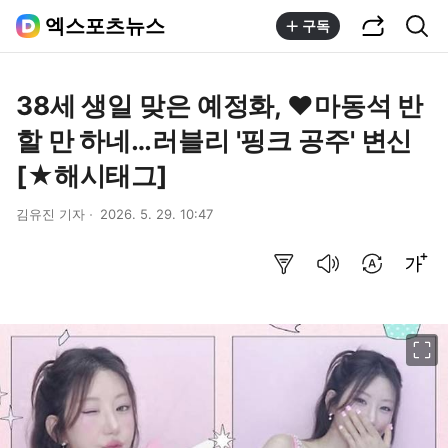
공유하기
통합검색
엑스포츠뉴스
구독
38세 생일 맞은 예정화, ♥마동석 반
할 만 하네…러블리 '핑크 공주' 변신
[★해시태그]
김유진 기자
2026. 5. 29. 10:47
요약보기
음성으로 듣기
번역 설정
글씨크기 조절하기
이미지 크게 보기