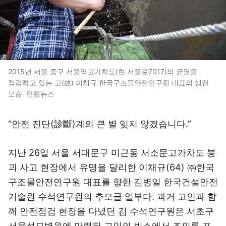
2015년 서울 중구 서울역고가차도(현 서울로7017)의 균열을
점검하고 있는 고(故) 이채규 한국구조물안전연구원 대표의 생전
모습. 연합뉴스
“안전 진단(診斷)계의 큰 별 잊지 않겠습니다.”
지난 26일 서울 서대문구 미근동 서소문고가차도 붕
괴 사고 현장에서 유명을 달리한 이채규(64) ㈜한국
구조물안전연구원 대표를 향한 김병일 한국건설안전
기술원 수석연구원의 추모글 일부다. 과거 고인과 함
께 안전점검 현장을 다녔던 김 수석연구원은 서초구
서울성모병원에 마련된 고인의 빈소에서 조의를 표