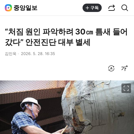
공유하기
통합검색
중앙일보
구독
“처짐 원인 파악하려 30㎝ 틈새 들어
갔다” 안전진단 대부 별세
김민욱
2026. 5. 28. 16:35
번역 설정
글씨크기 조절하기
이미지 크게 보기