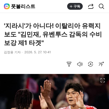
공유하기
통합검색
풋볼리스트
구독
'지라시'가 아니다! 이탈리아 유력지
보도 "김민재, 유벤투스 감독의 수비
보강 제1 타겟"
김정용 기자
2026. 5. 27. 10:41
요약보기
음성으로 듣기
번역 설정
글씨크기 조절하기
이미지 크게 보기