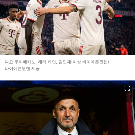
다요 우파메카노, 해리 케인, 김민재(이상 바이에른뮌헨).
바이에른뮌헨 제공
이미지 크게 보기