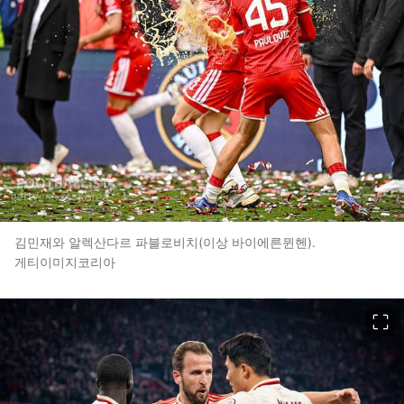
김민재와 알렉산다르 파블로비치(이상 바이에른뮌헨).
게티이미지코리아
이미지 크게 보기