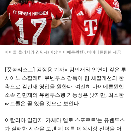
마이클 올리세와 김민재(이상 바이에른뮌헨). 바이에른뮌헨 제공
[풋볼리스트] 김정용 기자= 김민재와 인연이 깊은 루
치아노 스팔레티 유벤투스 감독이 팀 체질개선의 한
축으로 김민재 영입을 원한다. 여전히 바이에른뮌헨
소속 김민재의 유벤투스행 가능성은 낮지만, 최소한
러브콜은 곧 있을 것으로 보인다.
이탈리아 일간지 '가체타 델로 스포르트'는 유벤투스
가 실패한 시즌을 보낸 뒤 여름 이적시장 전력을 어