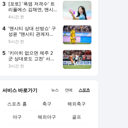
3
[포토] '폭염 저격수' 트
리플에스 김채연, 맨시
티 팬심 저격 '원샷원킬'
4시간 전
4
'맨시티 상대 선방쇼' 구
성윤 "맨시티 관계자들
이 어떻게 생각할지" 경
5시간 전
기력에 만족 [팀 K리그
인터뷰]
5
'키미히 없으면 제주 2
군 상대로도 고전' 서귀
포에서 확인한 뮌헨의
3시간 전
숙제
서비스 바로가기
뉴스
연예
스포츠
스포츠 홈
축구
해외축구
야구
해외야구
골프