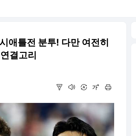
 시애틀전 분투! 다만 여전히
' 연결고리
요약보기
음성으로 듣기
번역 설정
글씨크기 조절하기
인쇄하기