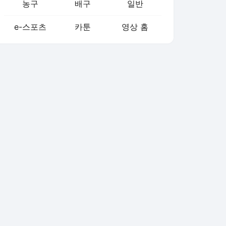
농구
배구
일반
e-스포츠
카툰
영상 홈