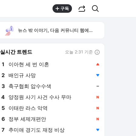
공유하기
검색
구독
뉴스 밖 이야기, 다음 커뮤니티 웹에서 보기
실시간 트렌드
오늘 2:31 기준
툴팁보기
1
이아현 세 번 이혼
,상승
2
배인규 사망
,하락
3
축구협회 압수수색
,유지
4
양정원 사기 사건 수사 무마
,신규
5
이태란 라스 악역
,신규
6
정부 세제개편안
,신규
7
추미애 경기도 재정 비상
,하락