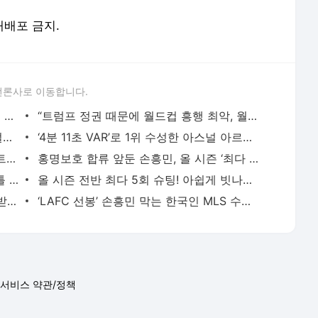
 재배포 금지.
언론사로 이동합니다.
“트럼프는 틀렸다” 한국이 마다한 미국인 감독의 뚝심… 현재 직장 캐나다에 충성 - 풋볼리스
“트럼프 정권 때문에 월드컵 흥행 최악, 월드컵 특수는 개미 눈곱만큼” 미국 호텔업계 울상 -
‘더 해먹어야 한다’ 모드리치, 광대뼈 골절에도 ‘월드컵 반드시 뛴다’ 굳은 각오! - 풋볼리
‘4분 11초 VAR’로 1위 수성한 아스널 아르테타 이례적 극찬! “심판의 일, 대단히 어렵고 막중해!
‘한국 딱대’ 월드컵 첫경기 상대 체코, 스트라이커 쉬크 엄청난 상승세! - 풋볼리스트(FOOTBALLIST
홍명보호 합류 앞둔 손흥민, 올 시즌 ‘최다 7회 슈팅’ 폭격! 득점 없이도 위력 과시한 시애틀전
LAFC 4연패 탈출! ‘틸만 결승골’로 시애틀 1-0 격파 ‘손흥민 풀타임, 김기희 63분’ [LAFC 리뷰] -
올 시즌 전반 최다 5회 슈팅! 아쉽게 빗나간 손흥민의 오른발 중거리포! 전반 0-0 마무리 [LAFC 전반
[공식발표] 홍명보호, 16강 진출 시 2억 받는다! 북중미 월드컵 '성과 비례형 체계' 포상금 제도 확
‘LAFC 선봉’ 손흥민 막는 한국인 MLS 수비수 등장! ‘코리안더비’ 된 시애틀전 [LAFC 라인업] - 풋
서비스 약관/정책