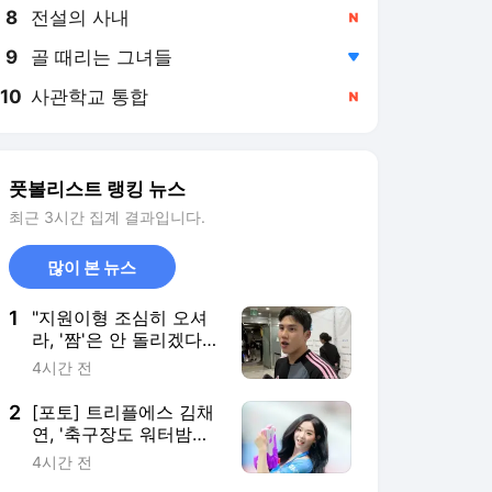
8
전설의 사내
,신규
9
골 때리는 그녀들
,하락
10
사관학교 통합
,신규
풋볼리스트 랭킹 뉴스
최근 3시간 집계 결과입니다.
많이 본 뉴스
1
"지원이형 조심히 오셔
라, '짬'은 안 돌리겠다"
전역(=수원 복귀) 앞둔
4시간 전
말년 김주찬의 너스레
[팀 K리그 인터뷰]
2
[포토] 트리플에스 김채
연, '축구장도 워터밤으
로'
4시간 전