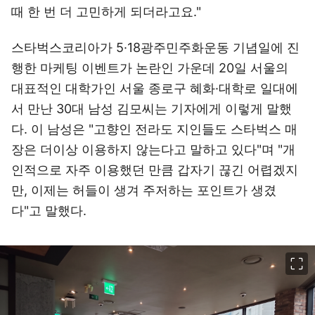
때 한 번 더 고민하게 되더라고요."
스타벅스코리아가 5·18광주민주화운동 기념일에 진
행한 마케팅 이벤트가 논란인 가운데 20일 서울의
대표적인 대학가인 서울 종로구 혜화·대학로 일대에
서 만난 30대 남성 김모씨는 기자에게 이렇게 말했
다. 이 남성은 "고향인 전라도 지인들도 스타벅스 매
장은 더이상 이용하지 않는다고 말하고 있다"며 "개
인적으로 자주 이용했던 만큼 갑자기 끊긴 어렵겠지
만, 이제는 허들이 생겨 주저하는 포인트가 생겼
다"고 말했다.
이미지 크게 보기