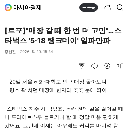
공유하기
통합검색
아시아경제
구독
[르포]"매장 갈 때 한 번 더 고민"…스
타벅스 '5·18 탱크데이' 일파만파
정현진
2026. 5. 20. 15:34
요약보기
음성으로 듣기
번역 설정
글씨크기 조절하기
20일 서울 혜화·대학로 인근 매장 돌아보니
평소 꽉 차던 매장에 빈자리 곳곳 눈에 띄어
"스타벅스 자주 사 먹었죠. 논란 전엔 길을 걸어갈 때
나 드라이브스루 들르거나 할 때 정말 마음 편하게
갔어요. 그런데 이제는 아무래도 커피를 마시려 할