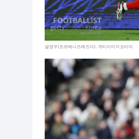
설영우(츠르베나즈베즈다). 게티이미지코리아