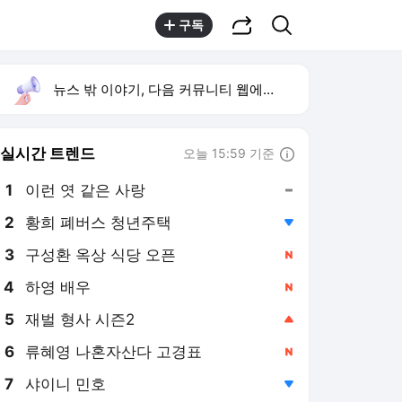
공유하기
검색
구독
뉴스 밖 이야기, 다음 커뮤니티 웹에서 보기
실시간 트렌드
오늘 15:59 기준
툴팁보기
1
이런 엿 같은 사랑
,유지
2
황희 폐버스 청년주택
,하락
3
구성환 옥상 식당 오픈
,신규
4
하영 배우
,신규
5
재벌 형사 시즌2
,상승
6
류혜영 나혼자산다 고경표
,신규
7
샤이니 민호
,하락