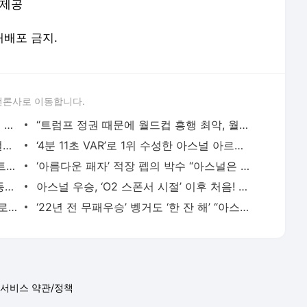
 제공
 재배포 금지.
언론사로 이동합니다.
“트럼프는 틀렸다” 한국이 마다한 미국인 감독의 뚝심… 현재 직장 캐나다에 충성 - 풋볼리스
“트럼프 정권 때문에 월드컵 흥행 최악, 월드컵 특수는 개미 눈곱만큼” 미국 호텔업계 울상 -
‘더 해먹어야 한다’ 모드리치, 광대뼈 골절에도 ‘월드컵 반드시 뛴다’ 굳은 각오! - 풋볼리
‘4분 11초 VAR’로 1위 수성한 아스널 아르테타 이례적 극찬! “심판의 일, 대단히 어렵고 막중해!
‘한국 딱대’ 월드컵 첫경기 상대 체코, 스트라이커 쉬크 엄청난 상승세! - 풋볼리스트(FOOTBALLIST
‘아름다운 패자’ 적장 펩의 박수 “아스널은 프리미어리그 우승할 자격 있는 팀” - 풋볼리스
16세 아스널 초신성, 최연소 PL 우승자 등극! 우승 엔드 게임 만든 ‘결정적 순간’ 남기다 [아스
아스널 우승, ‘O2 스폰서 시절’ 이후 처음! 에미레이트 항공, 후원 20년 만에 우승팀 배출 - 풋볼
[오피셜] ‘상대 전술 염탐한 스파이’ 징계로 승격PO 퇴출! 알고보니 상습범 사우샘프턴, 철퇴
‘22년 전 무패우승’ 벵거도 ‘한 잔 해’ “아스널이 해냈다… 모든 순간을 즐겨라” [아스널
서비스 약관/정책