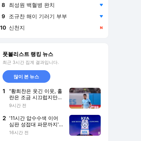
8
최성원 백혈병 완치
,하락
9
조규찬 해이 기러기 부부
,하락
10
신천지
,신규
풋볼리스트 랭킹 뉴스
최근 3시간 집계 결과입니다.
많이 본 뉴스
1
"황희찬은 웃긴 이웃, 홀
란은 조금 시끄럽지만
좋은 동료" 맨시티 누네
9시간 전
스가 말하는 동료들 [맨
시티 인터뷰]
2
'11시간 압수수색 이어
심판 성접대 파문까지'…
대한축구협회, 이게 바
16시간 전
닥일까