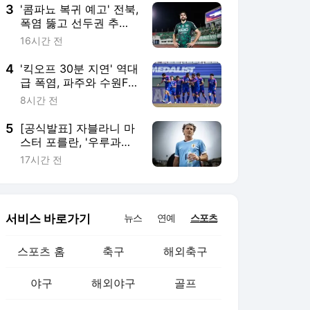
3
'콤파뇨 복귀 예고' 전북,
폭염 뚫고 선두권 추격
나선다! 제주전 관전포
16시간 전
인트
4
'킥오프 30분 지연' 역대
급 폭염, 파주와 수원FC
가 물러설 수 없는 이유
8시간 전
5
[공식발표] 자블라니 마
스터 포를란, '우루과이
마스터' 됐다… 9월 한국
17시간 전
방문 예정
서비스 바로가기
뉴스
연예
스포츠
스포츠 홈
축구
해외축구
야구
해외야구
골프