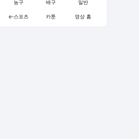
농구
배구
일반
e-스포츠
카툰
영상 홈