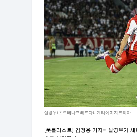
설영우(츠르베나즈베즈다). 게티이미지코리아
[풋볼리스트] 김정용 기자= 설영우가 