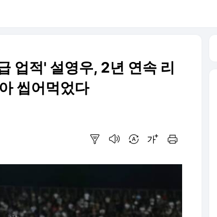
 업적' 설영우, 2년 연속 리
비아 씹어먹었다
요약보기
음성으로 듣기
번역 설정
글씨크기 조절하기
인쇄하기